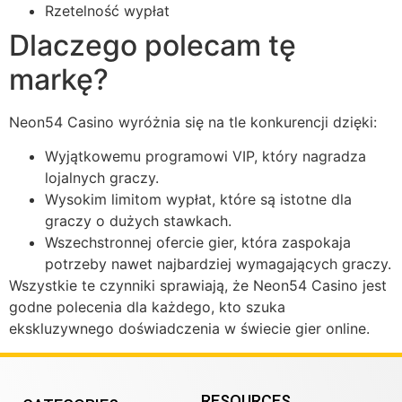
Rzetelność wypłat
Dlaczego polecam tę
markę?
Neon54 Casino wyróżnia się na tle konkurencji dzięki:
Wyjątkowemu programowi VIP, który nagradza
lojalnych graczy.
Wysokim limitom wypłat, które są istotne dla
graczy o dużych stawkach.
Wszechstronnej ofercie gier, która zaspokaja
potrzeby nawet najbardziej wymagających graczy.
Wszystkie te czynniki sprawiają, że Neon54 Casino jest
godne polecenia dla każdego, kto szuka
ekskluzywnego doświadczenia w świecie gier online.
RESOURCES