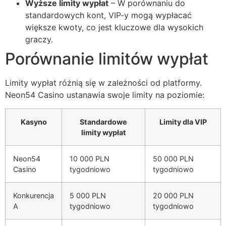
Wyższe limity wypłat
– W porównaniu do
standardowych kont, VIP-y mogą wypłacać
większe kwoty, co jest kluczowe dla wysokich
graczy.
Porównanie limitów wypłat
Limity wypłat różnią się w zależności od platformy.
Neon54 Casino ustanawia swoje limity na poziomie:
Kasyno
Standardowe
Limity dla VIP
limity wypłat
Neon54
10 000 PLN
50 000 PLN
Casino
tygodniowo
tygodniowo
Konkurencja
5 000 PLN
20 000 PLN
A
tygodniowo
tygodniowo