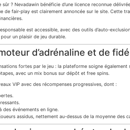
e sûr ? Nevadawin bénéficie d’une licence reconnue délivré
e de fair-play est clairement annoncée sur le site. Cette tr
inancières.
esponsable est accessible, avec des outils d’auto-exclusion
pour un plaisir de jeu durable.
oteur d’adrénaline et de fidé
nsations fortes par le jeu : la plateforme soigne égalemen
étapes, avec un mix bonus sur dépôt et free spins.
iveaux VIP avec des récompenses progressives, dont :
pertes.
éressants.
 à des événements en ligne.
joueurs assidus, nettement au-dessus de la moyenne des ca