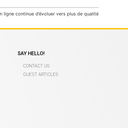
ligne continue d’évoluer vers plus de qualité
SAY HELLO!
CONTACT US
GUEST ARTICLES