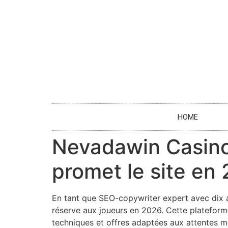
HOME
Nevadawin Casino 
promet le site en
En tant que SEO-copywriter expert avec dix a
réserve aux joueurs en 2026. Cette plateforme
techniques et offres adaptées aux attentes 