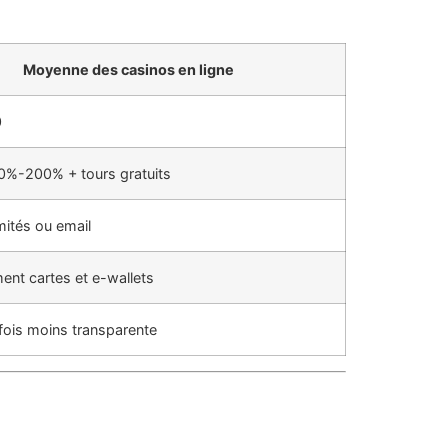
Moyenne des casinos en ligne
0
0%-200% + tours gratuits
mités ou email
ment cartes et e-wallets
rfois moins transparente