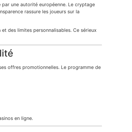
e par une autorité européenne. Le cryptage
ansparence rassure les joueurs sur la
 et des limites personnalisables. Ce sérieux
lité
t ses offres promotionnelles. Le programme de
sinos en ligne.