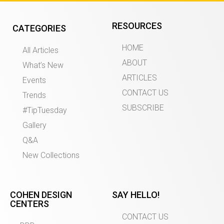
RESOURCES
CATEGORIES
HOME
All Articles
ABOUT
What’s New
ARTICLES
Events
CONTACT US
Trends
SUBSCRIBE
#TipTuesday
Gallery
Q&A
New Collections
COHEN DESIGN
SAY HELLO!
CENTERS
CONTACT US