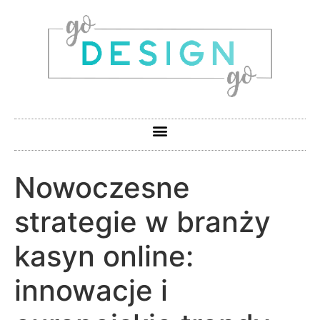
Nowoczesne
strategie w branży
kasyn online:
innowacje i