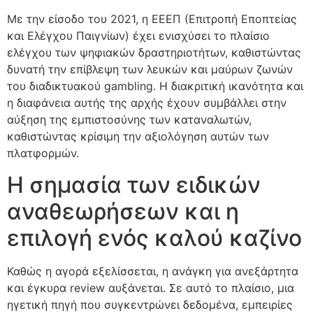
Με την είσοδο του 2021, η ΕΕΕΠ (Επιτροπή Εποπτείας
και Ελέγχου Παιγνίων) έχει ενισχύσει το πλαίσιο
ελέγχου των ψηφιακών δραστηριοτήτων, καθιστώντας
δυνατή την επίβλεψη των λευκών και μαύρων ζωνών
του διαδικτυακού gambling. Η διακριτική ικανότητα και
η διαφάνεια αυτής της αρχής έχουν συμβάλλει στην
αύξηση της εμπιστοσύνης των καταναλωτών,
καθιστώντας κρίσιμη την αξιολόγηση αυτών των
πλατφορμών.
Η σημασία των ειδικών
αναθεωρήσεων και η
επιλογή ενός καλού καζίνο
Καθώς η αγορά εξελίσσεται, η ανάγκη για ανεξάρτητα
και έγκυρα review αυξάνεται. Σε αυτό το πλαίσιο, μια
ηγετική πηγή που συγκεντρώνει δεδομένα, εμπειρίες