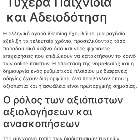
Τυχερά Παιχνίδια
και Αδειοδότηση
Η ελληνική αγορά iGaming έχει βιώσει μια ραγδαία
εξέλιξη τα τελευταία χρόνια, προσελκύοντας τόσο
παραδοσιακά καζίνο όσο και νέες ψηφιακές
επιχειρήσεις που επιδιώκουν να κατακτήσουν το κοινό
των online παικτών. Η επέκταση της νομοθεσίας και η
δημιουργία ενός ρυθμιστικού πλαισίου με διαφανείς
οδηγίες έχουν διαμορφώσει ένα περιβάλλον όπου η
αξιοπιστία και η ασφάλεια είναι πρωταρχικής σημασίας.
Ο ρόλος των αξιόπιστων
αξιολογήσεων και
ανασκοπήσεων
Στο σύγχρονο τοπίο των διαδικτυακών τυχερών