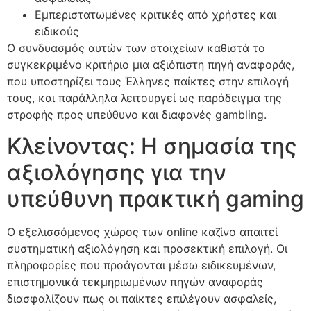
Εμπεριστατωμένες κριτικές από χρήστες και
ειδικούς
Ο συνδυασμός αυτών των στοιχείων καθιστά το
συγκεκριμένο κριτήριο μια αξιόπιστη πηγή αναφοράς,
που υποστηρίζει τους Έλληνες παίκτες στην επιλογή
τους, και παράλληλα λειτουργεί ως παράδειγμα της
στροφής προς υπεύθυνο και διαφανές gambling.
Κλείνοντας: Η σημασία της
αξιολόγησης για την
υπεύθυνη πρακτική gaming
Ο εξελισσόμενος χώρος των online καζίνο απαιτεί
συστηματική αξιολόγηση και προσεκτική επιλογή. Οι
πληροφορίες που προάγονται μέσω ειδικευμένων,
επιστημονικά τεκμηριωμένων πηγών αναφοράς
διασφαλίζουν πως οι παίκτες επιλέγουν ασφαλείς,