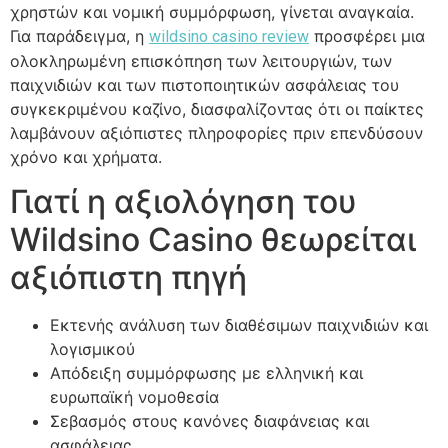
χρηστών και νομική συμμόρφωση, γίνεται αναγκαία.
Για παράδειγμα, η
προσφέρει μια
wildsino casino review
ολοκληρωμένη επισκόπηση των λειτουργιών, των
παιχνιδιών και των πιστοποιητικών ασφάλειας του
συγκεκριμένου καζίνο, διασφαλίζοντας ότι οι παίκτες
λαμβάνουν αξιόπιστες πληροφορίες πριν επενδύσουν
χρόνο και χρήματα.
Γιατί η αξιολόγηση του
Wildsino Casino θεωρείται
αξιόπιστη πηγή
Εκτενής ανάλυση των διαθέσιμων παιχνιδιών και
λογισμικού
Απόδειξη συμμόρφωσης με ελληνική και
ευρωπαϊκή νομοθεσία
Σεβασμός στους κανόνες διαφάνειας και
ασφάλειας