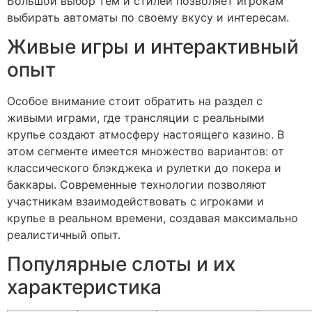
Большой выбор тем и стилей позволяет игрокам
выбирать автоматы по своему вкусу и интересам.
Живые игры и интерактивный
опыт
Особое внимание стоит обратить на раздел с
живыми играми, где трансляции с реальными
крупье создают атмосферу настоящего казино. В
этом сегменте имеется множество вариантов: от
классического блэкджека и рулетки до покера и
баккары. Современные технологии позволяют
участникам взаимодействовать с игроками и
крупье в реальном времени, создавая максимально
реалистичный опыт.
Популярные слоты и их
характеристика