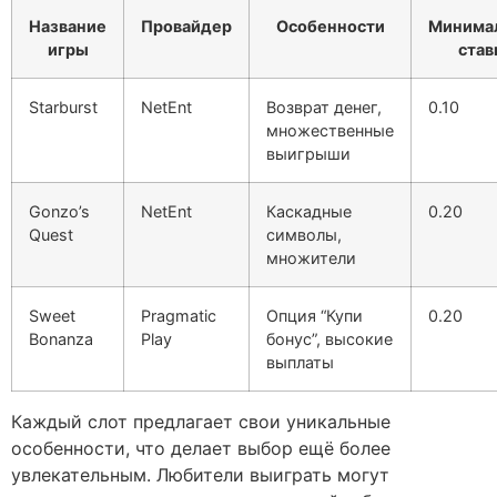
Название
Провайдер
Особенности
Минима
игры
став
Starburst
NetEnt
Возврат денег,
0.10
множественные
выигрыши
Gonzo’s
NetEnt
Каскадные
0.20
Quest
символы,
множители
Sweet
Pragmatic
Опция “Купи
0.20
Bonanza
Play
бонус”, высокие
выплаты
Каждый слот предлагает свои уникальные
особенности, что делает выбор ещё более
увлекательным. Любители выиграть могут