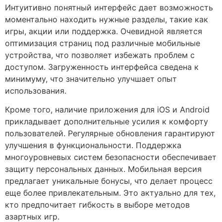
Интуитивно понятный интерфейс дает возможность
моментально находить нужные разделы, такие как
игры, акции или поддержка. Очевидной является
оптимизация страниц под различные мобильные
устройства, что позволяет избежать проблем с
доступом. Загруженность интерфейса сведена к
минимуму, что значительно улучшает опыт
использования.
Кроме того, наличие приложения для iOS и Android
прикладывает дополнительные усилия к комфорту
пользователей. Регулярные обновления гарантируют
улучшения в функциональности. Поддержка
многоуровневых систем безопасности обеспечивает
защиту персональных данных. Мобильная версия
предлагает уникальные бонусы, что делает процесс
еще более привлекательным. Это актуально для тех,
кто предпочитает гибкость в выборе методов
азартных игр.