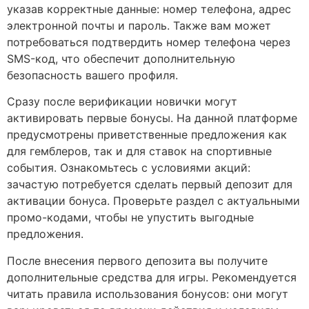
указав корректные данные: номер телефона, адрес
электронной почты и пароль. Также вам может
потребоваться подтвердить номер телефона через
SMS-код, что обеспечит дополнительную
безопасность вашего профиля.
Сразу после верификации новички могут
активировать первые бонусы. На данной платформе
предусмотрены приветственные предложения как
для гемблеров, так и для ставок на спортивные
события. Ознакомьтесь с условиями акций:
зачастую потребуется сделать первый депозит для
активации бонуса. Проверьте раздел с актуальными
промо-кодами, чтобы не упустить выгодные
предложения.
После внесения первого депозита вы получите
дополнительные средства для игры. Рекомендуется
читать правила использования бонусов: они могут