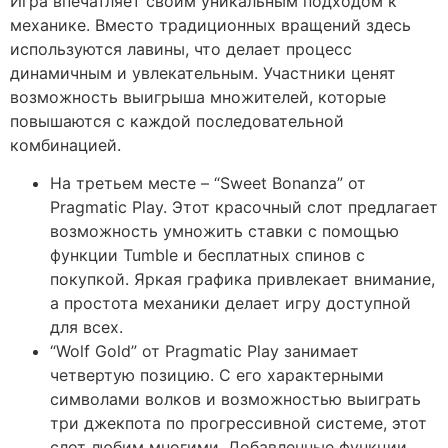
Игра впечатляет своим уникальным подходом к
механике. Вместо традиционных вращений здесь
используются лавины, что делает процесс
динамичным и увлекательным. Участники ценят
возможность выигрыша множителей, которые
повышаются с каждой последовательной
комбинацией.
На третьем месте – “Sweet Bonanza” от
Pragmatic Play. Этот красочный слот предлагает
возможность умножить ставки с помощью
функции Tumble и бесплатных спинов с
покупкой. Яркая графика привлекает внимание,
а простота механики делает игру доступной
для всех.
“Wolf Gold” от Pragmatic Play занимает
четвертую позицию. С его характерными
символами волков и возможностью выиграть
три джекпота по прогрессивной системе, этот
слот любим многими. Добавленные функции,