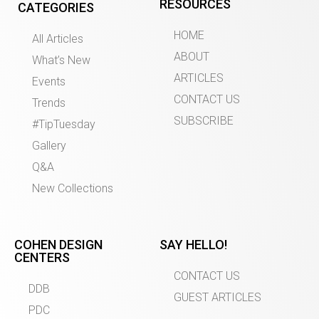
RESOURCES
CATEGORIES
HOME
All Articles
ABOUT
What’s New
ARTICLES
Events
CONTACT US
Trends
SUBSCRIBE
#TipTuesday
Gallery
Q&A
New Collections
COHEN DESIGN
SAY HELLO!
CENTERS
CONTACT US
DDB
GUEST ARTICLES
PDC