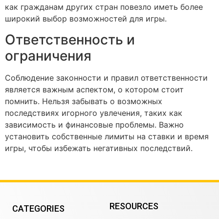
как гражданам других стран повезло иметь более
широкий выбор возможностей для игры.
Ответственность и
ограничения
Соблюдение законности и правил ответственности
является важным аспектом, о котором стоит
помнить. Нельзя забывать о возможных
последствиях игорного увлечения, таких как
зависимость и финансовые проблемы. Важно
установить собственные лимиты на ставки и время
игры, чтобы избежать негативных последствий.
RESOURCES
CATEGORIES