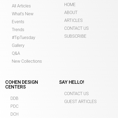
HOME
All Articles
ABOUT
What’s New
ARTICLES
Events
CONTACT US
Trends
SUBSCRIBE
#TipTuesday
Gallery
Q&A
New Collections
COHEN DESIGN
SAY HELLO!
CENTERS
CONTACT US
DDB
GUEST ARTICLES
PDC
DCH