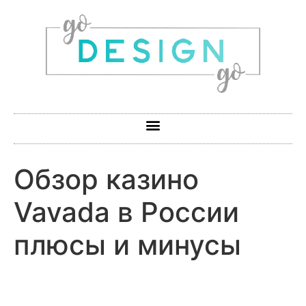
Обзор казино
Vavada в России
плюсы и минусы