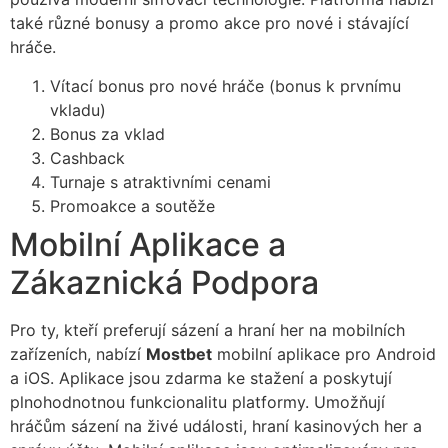
také různé bonusy a promo akce pro nové i stávající
hráče.
Vítací bonus pro nové hráče (bonus k prvnímu
vkladu)
Bonus za vklad
Cashback
Turnaje s atraktivními cenami
Promoakce a soutěže
Mobilní Aplikace a
Zákaznická Podpora
Pro ty, kteří preferují sázení a hraní her na mobilních
zařízeních, nabízí
Mostbet
mobilní aplikace pro Android
a iOS. Aplikace jsou zdarma ke stažení a poskytují
plnohodnotnou funkcionalitu platformy. Umožňují
hráčům sázení na živé události, hraní kasinových her a