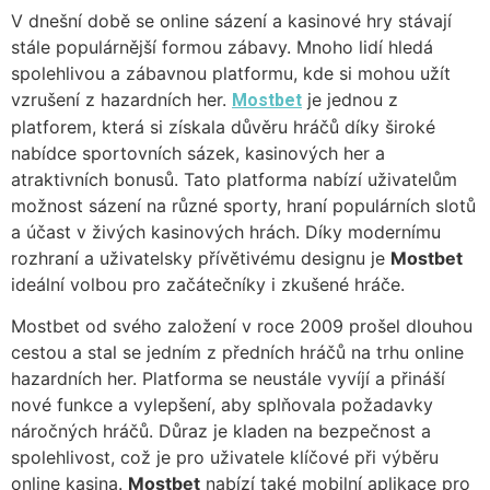
V dnešní době se online sázení a kasinové hry stávají
stále populárnější formou zábavy. Mnoho lidí hledá
spolehlivou a zábavnou platformu, kde si mohou užít
vzrušení z hazardních her.
je jednou z
Mostbet
platforem, která si získala důvěru hráčů díky široké
nabídce sportovních sázek, kasinových her a
atraktivních bonusů. Tato platforma nabízí uživatelům
možnost sázení na různé sporty, hraní populárních slotů
a účast v živých kasinových hrách. Díky modernímu
rozhraní a uživatelsky přívětivému designu je
Mostbet
ideální volbou pro začátečníky i zkušené hráče.
Mostbet od svého založení v roce 2009 prošel dlouhou
cestou a stal se jedním z předních hráčů na trhu online
hazardních her. Platforma se neustále vyvíjí a přináší
nové funkce a vylepšení, aby splňovala požadavky
náročných hráčů. Důraz je kladen na bezpečnost a
spolehlivost, což je pro uživatele klíčové při výběru
online kasina.
Mostbet
nabízí také mobilní aplikace pro