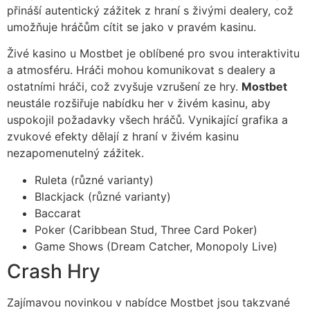
přináší autentický zážitek z hraní s živými dealery, což
umožňuje hráčům cítit se jako v pravém kasinu.
Živé kasino u Mostbet je oblíbené pro svou interaktivitu
a atmosféru. Hráči mohou komunikovat s dealery a
ostatními hráči, což zvyšuje vzrušení ze hry.
Mostbet
neustále rozšiřuje nabídku her v živém kasinu, aby
uspokojil požadavky všech hráčů. Vynikající grafika a
zvukové efekty dělají z hraní v živém kasinu
nezapomenutelný zážitek.
Ruleta (různé varianty)
Blackjack (různé varianty)
Baccarat
Poker (Caribbean Stud, Three Card Poker)
Game Shows (Dream Catcher, Monopoly Live)
Crash Hry
Zajímavou novinkou v nabídce Mostbet jsou takzvané