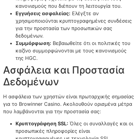
κανονισμούς που διέπουν τη λειτουργία του.
Εγγυήσεις ασφαλείας:
Ελέγξτε αν
χρησιμοποιούνται κρυπτογραφημένες συνδέσεις
για την προστασία των προσωπικών σας
δεδομένων.
Συμμόρφωση:
Βεβαιωθείτε ότι οι πολιτικές του
καζίνο συμμορφώνονται με τους κανονισμούς
της HGC.
Ασφάλεια και Προστασία
Δεδομένων
Η ασφάλεια των χρηστών είναι πρωταρχικής σημασίας
για το Browinner Casino. Ακολουθούν ορισμένα μέτρα
που λαμβάνονται για την προστασία σας:
Κρυπτογράφηση SSL:
Όλες οι συναλλαγές και οι
προσωπικές πληροφορίες είναι
κρυπτογραφημένες με τεχνολογία SSL,