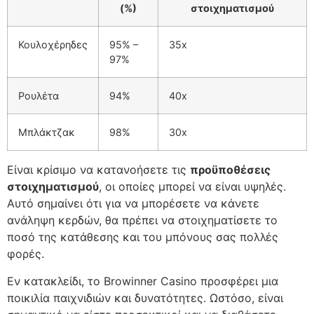
(%)
στοιχηματισμού
Κουλοχέρηδες
95% –
35x
97%
Ρουλέτα
94%
40x
Μπλάκτζακ
98%
30x
Είναι κρίσιμο να κατανοήσετε τις
προϋποθέσεις
στοιχηματισμού
, οι οποίες μπορεί να είναι υψηλές.
Αυτό σημαίνει ότι για να μπορέσετε να κάνετε
ανάληψη κερδών, θα πρέπει να στοιχηματίσετε το
ποσό της κατάθεσης και του μπόνους σας πολλές
φορές.
Εν κατακλείδι, το Browinner Casino προσφέρει μια
ποικιλία παιχνιδιών και δυνατότητες. Ωστόσο, είναι