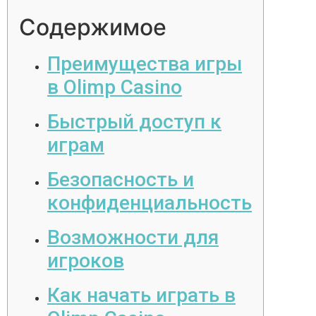
Содержимое
Преимущества игры
в Olimp Casino
Быстрый доступ к
играм
Безопасность и
конфиденциальность
Возможности для
игроков
Как начать играть в