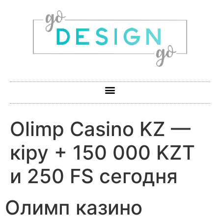
Olimp Casino KZ —
кіру + 150 000 KZT
и 250 FS сегодня
Олимп казино