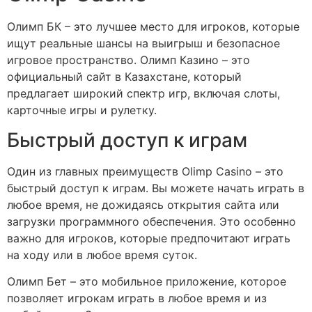
Олимп БК – это лучшее место для игроков, которые
ищут реальные шансы на выигрыш и безопасное
игровое пространство. Олимп Казино – это
официальный сайт в Казахстане, который
предлагает широкий спектр игр, включая слоты,
карточные игры и рулетку.
Быстрый доступ к играм
Один из главных преимуществ Olimp Casino – это
быстрый доступ к играм. Вы можете начать играть в
любое время, не дожидаясь открытия сайта или
загрузки программного обеспечения. Это особенно
важно для игроков, которые предпочитают играть
на ходу или в любое время суток.
Олимп Бет – это мобильное приложение, которое
позволяет игрокам играть в любое время и из