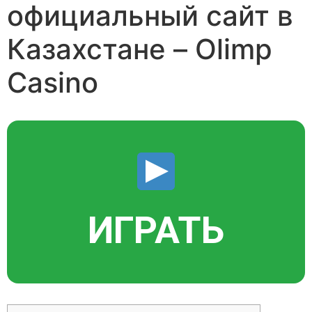
официальный сайт в
Казахстане – Olimp
Casino
ИГРАТЬ