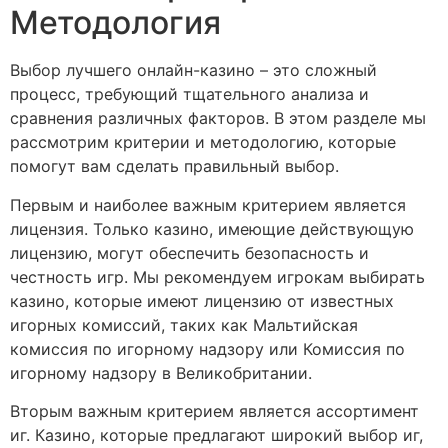
Методология
Выбор лучшего онлайн-казино – это сложный
процесс, требующий тщательного анализа и
сравнения различных факторов. В этом разделе мы
рассмотрим критерии и методологию, которые
помогут вам сделать правильный выбор.
Первым и наиболее важным критерием является
лицензия. Только казино, имеющие действующую
лицензию, могут обеспечить безопасность и
честность игр. Мы рекомендуем игрокам выбирать
казино, которые имеют лицензию от известных
игорных комиссий, таких как Мальтийская
комиссия по игорному надзору или Комиссия по
игорному надзору в Великобритании.
Вторым важным критерием является ассортимент
иг. Казино, которые предлагают широкий выбор иг,