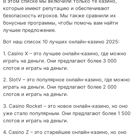
В этом списке мы включили только те казино,
которые имеют репутацию и обеспечивают
безопасность игроков. Мы также сравнили их
бонусные программы, чтобы помочь вам найти
лучшее предложение.
Вот наш список 10 лучших онлайн-казино 2025:
1. Casino X – это лучшее онлайн-казино, где можно
играть на деньги. Они предлагают более 3 000
слотов и играть на деньги.
2. SlotV – это популярное онлайн-казино, где можно
играть на деньги. Они предлагают более 2 000
слотов и играть на деньги.
3. Casino Rocket – это новое онлайн-казино, но оно
уже стало популярным. Они предлагают более 1 500
слотов и играть на деньги.
4. Casino Z – это старейшее онлайн-казино, но оно