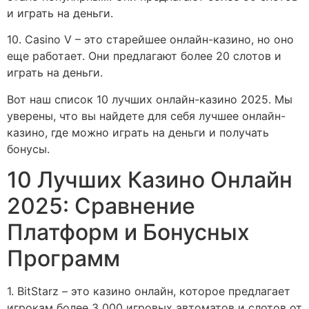
и играть на деньги.
10. Casino V – это старейшее онлайн-казино, но оно
еще работает. Они предлагают более 20 слотов и
играть на деньги.
Вот наш список 10 лучших онлайн-казино 2025. Мы
уверены, что вы найдете для себя лучшее онлайн-
казино, где можно играть на деньги и получать
бонусы.
10 Лучших Казино Онлайн
2025: Сравнение
Платформ и Бонусных
Программ
1. BitStarz – это казино онлайн, которое предлагает
игрокам более 3 000 игровых автоматов и слотов от