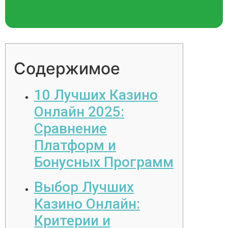
Содержимое
10 Лучших Казино
Онлайн 2025:
Сравнение
Платформ и
Бонусных Программ
Выбор Лучших
Казино Онлайн:
Критерии и