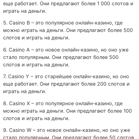
еще работает. Они предлагают более 1 000 слотов и
играть на деньги.
5. Casino B – это популярное онлайн-казино, где
можно играть на деньги. Они предлагают более 500
слотов и играть на деньги.
6. Casino A – это новое онлайн-казино, но оно уже
стало популярным. Они предлагают более 500
слотов и играть на деньги.
7. Casino Y – это старейшее онлайн-казино, но оно
еще работает. Они предлагают более 200 слотов и
играть на деньги.
8. Casino X – это популярное онлайн-казино, где
можно играть на деньги. Они предлагают более 100
слотов и играть на деньги.
9. Casino W – это новое онлайн-казино, но оно уже
стало популярным. Они предлагают более 50 слотов