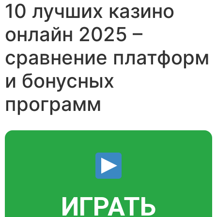
10 лучших казино
онлайн 2025 –
сравнение платформ
и бонусных
программ
ИГРАТЬ