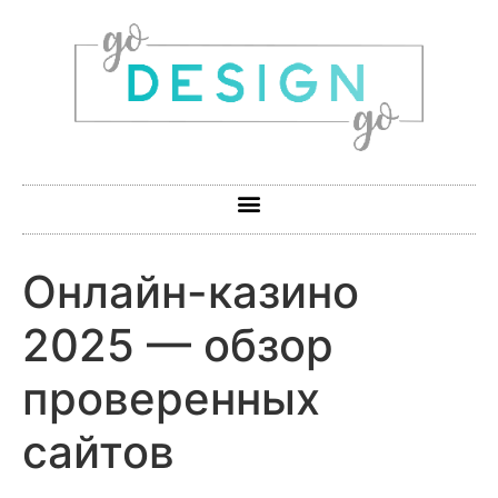
Онлайн-казино
2025 — обзор
проверенных
сайтов