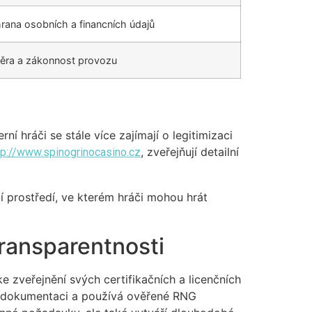
rana osobních a financních údajů
ěra a zákonnost provozu
 hráči se stále více zajímají o legitimizaci
, zveřejňují detailní
tp://www.spinogrinocasino.cz
ejí prostředí, ve kterém hráči mohou hrát
transparentnosti
ke zveřejnění svých certifikačních a licenčních
ou dokumentaci a používá ověřené RNG