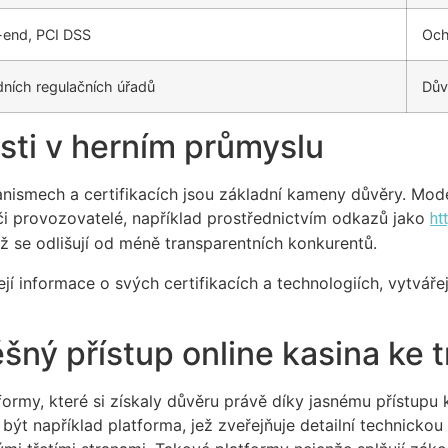
-end, PCI DSS
Och
dních regulačních úřadů
Dův
ti v herním průmyslu
ismech a certifikacích jsou základní kameny důvěry. Moderní
r či provozovatelé, například prostřednictvím odkazů jako
ht
 se odlišují od méně transparentních konkurentů.
lejí informace o svých certifikacích a technologiích, vytvář
šný přístup online kasina ke 
formy, které si získaly důvěru právě díky jasnému přístupu 
být například platforma, jež zveřejňuje detailní technick