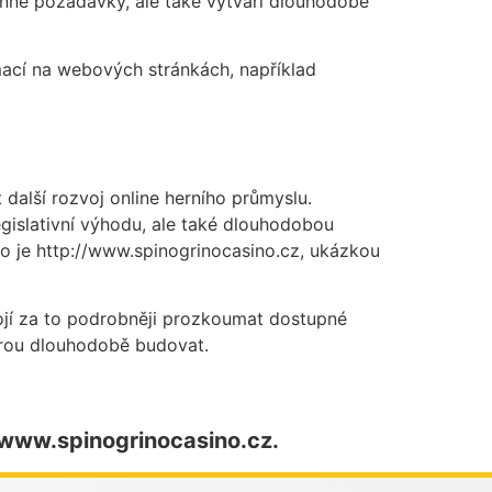
onné požadavky, ale také vytváří dlouhodobé
mací na webových stránkách, například
 další rozvoj online herního průmyslu.
 legislativní výhodu, ale také dlouhodobou
ako je http://www.spinogrinocasino.cz, ukázkou
tojí za to podrobněji prozkoumat dostupné
ýhrou dlouhodobě budovat.
//www.spinogrinocasino.cz.