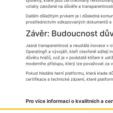
systémy, které jsou certifikovány renomovaný
vztahy založené na důvěře a transparentnosti
Dalším důležitým prvkem je i důsledná komun
prostřednictvím odkazovaných dokumentů a cer
Závěr: Budoucnost dův
Jasná transparentnost a neustálá inovace v ob
Operatingři a vývojáři, kteří otevřeně sdílejí
důvěru hráčů, což je v podstatě klíčem k udrž
moderního přístupu, který lze považovat za v
Pokud hledáte herní platformu, která klade 
certifikace a technické zázemí, které platfo
Pro více informací o kvalitních a c