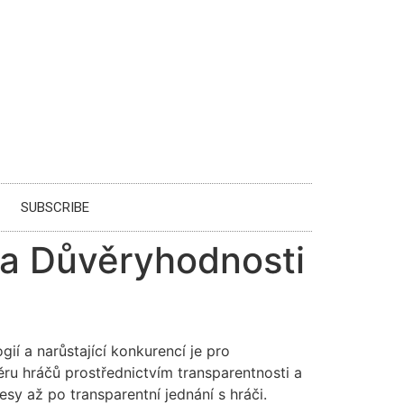
SUBSCRIBE
ra Důvěryhodnosti
ií a narůstající konkurencí je pro
ěru hráčů prostřednictvím transparentnosti a
sy až po transparentní jednání s hráči.