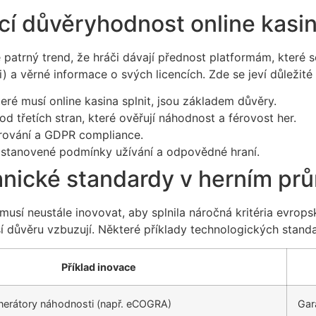
ící důvěryhodnost online kasi
e patrný trend, že hráči dávají přednost platformám, které 
 a věrné informace o svých licencích. Zde se jeví důležité a
eré musí online kasina splnit, jsou základem důvěry.
od třetích stran, které ověřují náhodnost a férovost her.
rování a GDPR compliance.
stanovené podmínky užívání a odpovědné hraní.
chnické standardy v herním pr
usí neustále inovovat, aby splnila náročná kritéria evropsk
í důvěru vzbuzují. Některé příklady technologických standa
Příklad inovace
enerátory náhodnosti (např. eCOGRA)
Gar