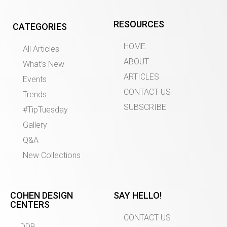
RESOURCES
CATEGORIES
HOME
All Articles
ABOUT
What’s New
ARTICLES
Events
CONTACT US
Trends
SUBSCRIBE
#TipTuesday
Gallery
Q&A
New Collections
COHEN DESIGN
SAY HELLO!
CENTERS
CONTACT US
DDB