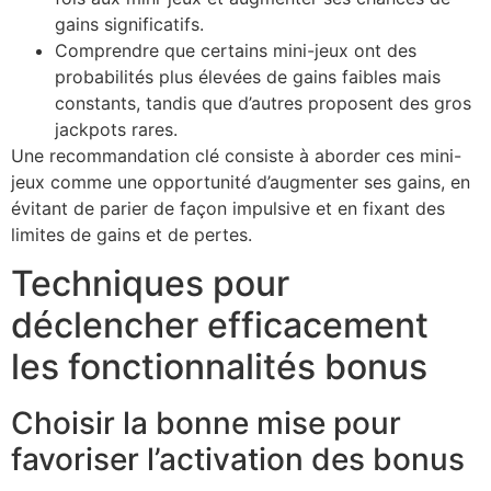
gains significatifs.
Comprendre que certains mini-jeux ont des
probabilités plus élevées de gains faibles mais
constants, tandis que d’autres proposent des gros
jackpots rares.
Une recommandation clé consiste à aborder ces mini-
jeux comme une opportunité d’augmenter ses gains, en
évitant de parier de façon impulsive et en fixant des
limites de gains et de pertes.
Techniques pour
déclencher efficacement
les fonctionnalités bonus
Choisir la bonne mise pour
favoriser l’activation des bonus