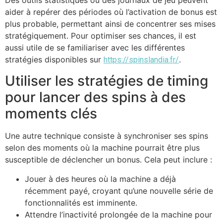
aider à repérer des périodes où l’activation de bonus est
plus probable, permettant ainsi de concentrer ses mises
stratégiquement. Pour optimiser ses chances, il est
aussi utile de se familiariser avec les différentes
stratégies disponibles sur
.
https://spinslandia.fr/
Utiliser les stratégies de timing
pour lancer des spins à des
moments clés
Une autre technique consiste à synchroniser ses spins
selon des moments où la machine pourrait être plus
susceptible de déclencher un bonus. Cela peut inclure :
Jouer à des heures où la machine a déjà
récemment payé, croyant qu’une nouvelle série de
fonctionnalités est imminente.
Attendre l’inactivité prolongée de la machine pour