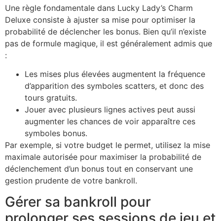
Une règle fondamentale dans Lucky Lady’s Charm
Deluxe consiste à ajuster sa mise pour optimiser la
probabilité de déclencher les bonus. Bien qu’il n’existe
pas de formule magique, il est généralement admis que
:
Les mises plus élevées augmentent la fréquence
d’apparition des symboles scatters, et donc des
tours gratuits.
Jouer avec plusieurs lignes actives peut aussi
augmenter les chances de voir apparaître ces
symboles bonus.
Par exemple, si votre budget le permet, utilisez la mise
maximale autorisée pour maximiser la probabilité de
déclenchement d’un bonus tout en conservant une
gestion prudente de votre bankroll.
Gérer sa bankroll pour
prolonger ses sessions de jeu et