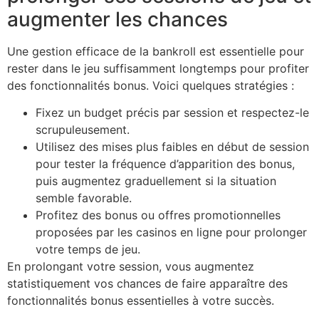
augmenter les chances
Une gestion efficace de la bankroll est essentielle pour
rester dans le jeu suffisamment longtemps pour profiter
des fonctionnalités bonus. Voici quelques stratégies :
Fixez un budget précis par session et respectez-le
scrupuleusement.
Utilisez des mises plus faibles en début de session
pour tester la fréquence d’apparition des bonus,
puis augmentez graduellement si la situation
semble favorable.
Profitez des bonus ou offres promotionnelles
proposées par les casinos en ligne pour prolonger
votre temps de jeu.
En prolongant votre session, vous augmentez
statistiquement vos chances de faire apparaître des
fonctionnalités bonus essentielles à votre succès.