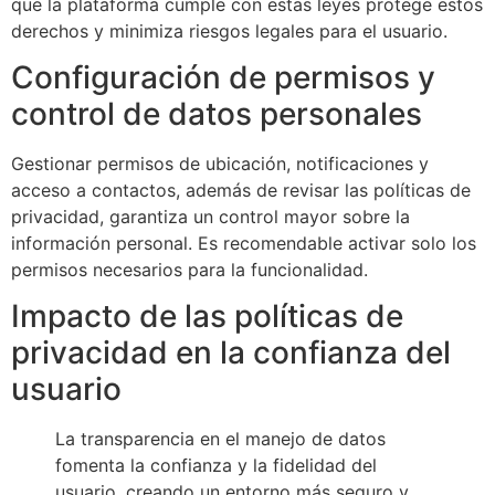
que la plataforma cumple con estas leyes protege estos
derechos y minimiza riesgos legales para el usuario.
Configuración de permisos y
control de datos personales
Gestionar permisos de ubicación, notificaciones y
acceso a contactos, además de revisar las políticas de
privacidad, garantiza un control mayor sobre la
información personal. Es recomendable activar solo los
permisos necesarios para la funcionalidad.
Impacto de las políticas de
privacidad en la confianza del
usuario
La transparencia en el manejo de datos
fomenta la confianza y la fidelidad del
usuario, creando un entorno más seguro y