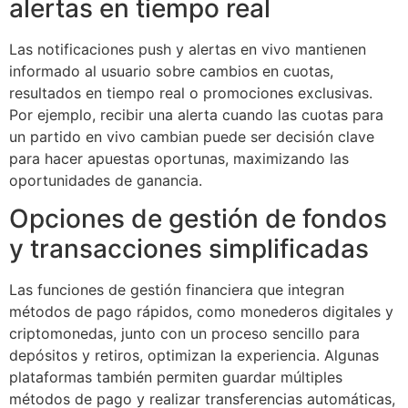
alertas en tiempo real
Las notificaciones push y alertas en vivo mantienen
informado al usuario sobre cambios en cuotas,
resultados en tiempo real o promociones exclusivas.
Por ejemplo, recibir una alerta cuando las cuotas para
un partido en vivo cambian puede ser decisión clave
para hacer apuestas oportunas, maximizando las
oportunidades de ganancia.
Opciones de gestión de fondos
y transacciones simplificadas
Las funciones de gestión financiera que integran
métodos de pago rápidos, como monederos digitales y
criptomonedas, junto con un proceso sencillo para
depósitos y retiros, optimizan la experiencia. Algunas
plataformas también permiten guardar múltiples
métodos de pago y realizar transferencias automáticas,