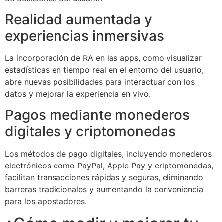
Realidad aumentada y
experiencias inmersivas
La incorporación de RA en las apps, como visualizar
estadísticas en tiempo real en el entorno del usuario,
abre nuevas posibilidades para interactuar con los
datos y mejorar la experiencia en vivo.
Pagos mediante monederos
digitales y criptomonedas
Los métodos de pago digitales, incluyendo monederos
electrónicos como PayPal, Apple Pay y criptomonedas,
facilitan transacciones rápidas y seguras, eliminando
barreras tradicionales y aumentando la conveniencia
para los apostadores.