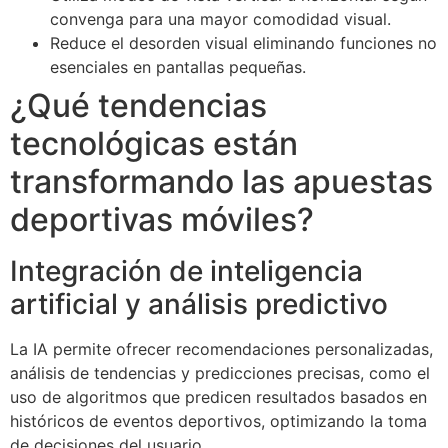
convenga para una mayor comodidad visual.
Reduce el desorden visual eliminando funciones no
esenciales en pantallas pequeñas.
¿Qué tendencias
tecnológicas están
transformando las apuestas
deportivas móviles?
Integración de inteligencia
artificial y análisis predictivo
La IA permite ofrecer recomendaciones personalizadas,
análisis de tendencias y predicciones precisas, como el
uso de algoritmos que predicen resultados basados en
históricos de eventos deportivos, optimizando la toma
de decisiones del usuario.