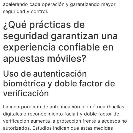
acelerando cada operación y garantizando mayor
seguridad y control.
¿Qué prácticas de
seguridad garantizan una
experiencia confiable en
apuestas móviles?
Uso de autenticación
biométrica y doble factor de
verificación
La incorporación de autenticación biométrica (huellas
digitales o reconocimiento facial) y doble factor de
verificación aumenta la protección frente a accesos no
autorizados. Estudios indican que estas medidas