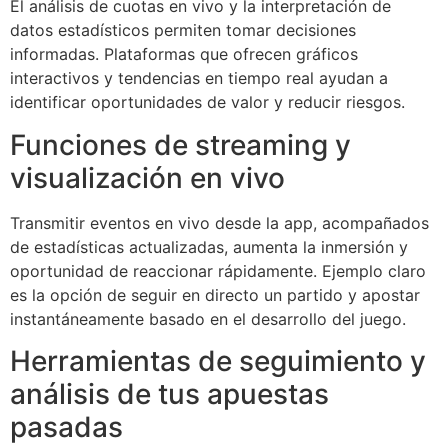
El análisis de cuotas en vivo y la interpretación de
datos estadísticos permiten tomar decisiones
informadas. Plataformas que ofrecen gráficos
interactivos y tendencias en tiempo real ayudan a
identificar oportunidades de valor y reducir riesgos.
Funciones de streaming y
visualización en vivo
Transmitir eventos en vivo desde la app, acompañados
de estadísticas actualizadas, aumenta la inmersión y
oportunidad de reaccionar rápidamente. Ejemplo claro
es la opción de seguir en directo un partido y apostar
instantáneamente basado en el desarrollo del juego.
Herramientas de seguimiento y
análisis de tus apuestas
pasadas