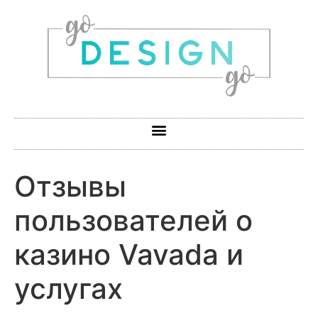
Отзывы
пользователей о
казино Vavada и
услугах