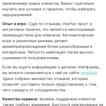
привлечению новых клиентов. Важно тщательно
изучить все условия и гарантии, чтобы избежать
недоразумений.
Опыт в игре:
Судя по отзывам, interfaz прост и
интуитивно понятен, что является неоспоримым
преимуществом для новичков. Автоматические
игры и различные режимы делают
времяпрепровождение более разнообразным и
интересным. Легкость навигации также высоко
оценивается пользователями.
Если вы ищете информацию о деталях платформы,
вы можете ознакомиться с ней на сайте
.
vavada kz
Здесь собрано множество отзывов, которые
позволят составить полное представление о том,
чего ожидать от сотрудничества.
Качество сервиса:
Уровень поддержки клиентов
также требует внимания. Быстрота реагирования на