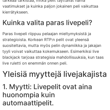
tärkeää tarkistaa, mitkä pelit täyttävät nämä
vaatimukset ja kuinka paljon jokainen peli vaikuttaa
kierrätykseen.
Kuinka valita paras livepeli?
Paras livepeli riippuu pelaajan mieltymyksistä ja
strategioista. Korkean RTP:n pelit ovat yleensä
suositeltavia, mutta myös pelin dynamiikka ja jakajan
tyyli voivat vaikuttaa kokemukseen. Esimerkiksi live
blackjack tarjoaa strategisia mahdollisuuksia, kun taas
live ruletti on enemmän onnen peli.
Yleisiä myyttejä livejakajista
1. Myytti: Livepelit ovat aina
huonompia kuin
automaattipelit.