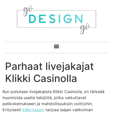
Parhaat livejakajat
Klikki Casinolla
Kun puhutaan livejakajista Klikki Casinolla, on tärkeää
huomioida useita tekijöitä, jotka vaikuttavat
pelikokemukseen ja mahdollisuuksiin voittoihin.
Erityisesti
tarjoaa laajan valikoiman
klikki kasino