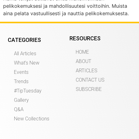
pelikokemuksesi ja mahdollisuutesi voittoihin. Muista
aina pelata vastuullisesti ja nauttia pelikokemuksesta.
RESOURCES
CATEGORIES
HOME
All Articles
ABOUT
What’s New
ARTICLES
Events
CONTACT US
Trends
SUBSCRIBE
#TipTuesday
Gallery
Q&A
New Collections