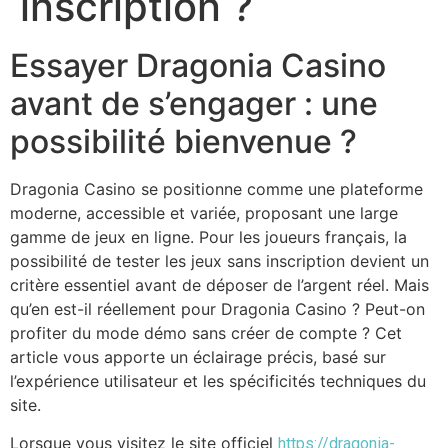
inscription ?
Essayer Dragonia Casino
avant de s’engager : une
possibilité bienvenue ?
Dragonia Casino se positionne comme une plateforme
moderne, accessible et variée, proposant une large
gamme de jeux en ligne. Pour les joueurs français, la
possibilité de tester les jeux sans inscription devient un
critère essentiel avant de déposer de l’argent réel. Mais
qu’en est-il réellement pour Dragonia Casino ? Peut-on
profiter du mode démo sans créer de compte ? Cet
article vous apporte un éclairage précis, basé sur
l’expérience utilisateur et les spécificités techniques du
site.
Lorsque vous visitez le site officiel
https://dragonia-