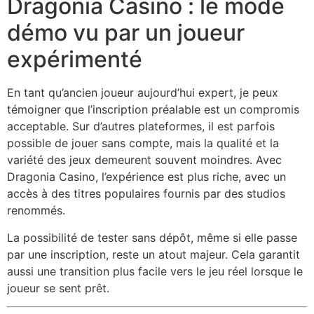
Dragonia Casino : le mode
démo vu par un joueur
expérimenté
En tant qu’ancien joueur aujourd’hui expert, je peux
témoigner que l’inscription préalable est un compromis
acceptable. Sur d’autres plateformes, il est parfois
possible de jouer sans compte, mais la qualité et la
variété des jeux demeurent souvent moindres. Avec
Dragonia Casino, l’expérience est plus riche, avec un
accès à des titres populaires fournis par des studios
renommés.
La possibilité de tester sans dépôt, même si elle passe
par une inscription, reste un atout majeur. Cela garantit
aussi une transition plus facile vers le jeu réel lorsque le
joueur se sent prêt.