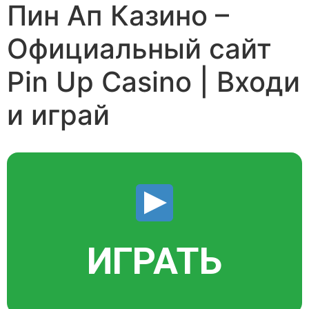
Пин Ап Казино –
Официальный сайт
Pin Up Casino | Входи
и играй
ИГРАТЬ