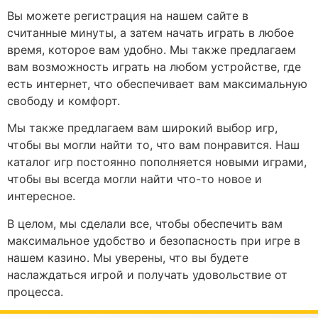
Вы можете регистрация на нашем сайте в
считанные минуты, а затем начать играть в любое
время, которое вам удобно. Мы также предлагаем
вам возможность играть на любом устройстве, где
есть интернет, что обеспечивает вам максимальную
свободу и комфорт.
Мы также предлагаем вам широкий выбор игр,
чтобы вы могли найти то, что вам понравится. Наш
каталог игр постоянно пополняется новыми играми,
чтобы вы всегда могли найти что-то новое и
интересное.
В целом, мы сделали все, чтобы обеспечить вам
максимальное удобство и безопасность при игре в
нашем казино. Мы уверены, что вы будете
наслаждаться игрой и получать удовольствие от
процесса.