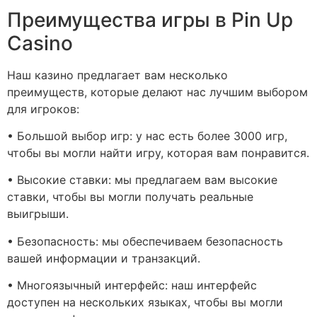
Преимущества игры в Pin Up
Casino
Наш казино предлагает вам несколько
преимуществ, которые делают нас лучшим выбором
для игроков:
• Большой выбор игр: у нас есть более 3000 игр,
чтобы вы могли найти игру, которая вам понравится.
• Высокие ставки: мы предлагаем вам высокие
ставки, чтобы вы могли получать реальные
выигрыши.
• Безопасность: мы обеспечиваем безопасность
вашей информации и транзакций.
• Многоязычный интерфейс: наш интерфейс
доступен на нескольких языках, чтобы вы могли