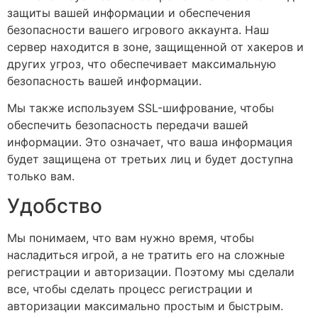
защиты вашей информации и обеспечения
безопасности вашего игрового аккаунта. Наш
сервер находится в зоне, защищенной от хакеров и
других угроз, что обеспечивает максимальную
безопасность вашей информации.
Мы также используем SSL-шифрование, чтобы
обеспечить безопасность передачи вашей
информации. Это означает, что ваша информация
будет защищена от третьих лиц и будет доступна
только вам.
Удобство
Мы понимаем, что вам нужно время, чтобы
насладиться игрой, а не тратить его на сложные
регистрации и авторизации. Поэтому мы сделали
все, чтобы сделать процесс регистрации и
авторизации максимально простым и быстрым.