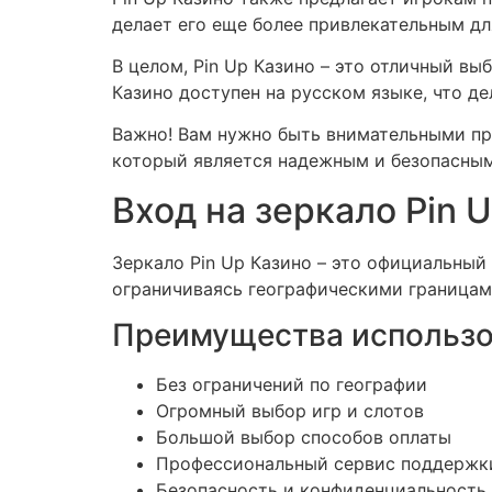
делает его еще более привлекательным дл
В целом, Pin Up Казино – это отличный в
Казино доступен на русском языке, что де
Важно! Вам нужно быть внимательными при
который является надежным и безопасным
Вход на зеркало Pin 
Зеркало Pin Up Казино – это официальный 
ограничиваясь географическими границами
Преимущества использов
Без ограничений по географии
Огромный выбор игр и слотов
Большой выбор способов оплаты
Профессиональный сервис поддержк
Безопасность и конфиденциальность