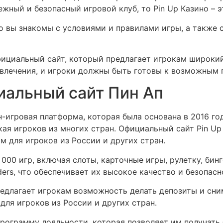
жный и безопасный игровой клуб, то Pin Up Казино – э
то вы знакомы с условиями и правилами игры, а также
фициальный сайт, который предлагает игрокам широкий
звлечения, и игроки должны быть готовы к возможным 
иальный сайт Пин Ап
-игровая платформа, которая была основана в 2016 год
кая игроков из многих стран. Официальный сайт Pin Up
м для игроков из России и других стран.
000 игр, включая слоты, карточные игры, рулетку, бинг
ders, что обеспечивает их высокое качество и безопасн
редлагает игрокам возможность делать депозиты и сни
для игроков из России и других стран.
программу лояльности, которая позволяет им получать