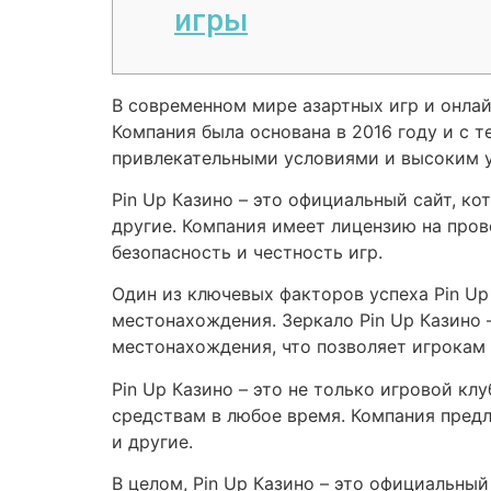
игры
В современном мире азартных игр и онлай
Компания была основана в 2016 году и с т
привлекательными условиями и высоким у
Pin Up Казино – это официальный сайт, ко
другие. Компания имеет лицензию на пров
безопасность и честность игр.
Один из ключевых факторов успеха Pin Up 
местонахождения. Зеркало Pin Up Казино 
местонахождения, что позволяет игрокам 
Pin Up Казино – это не только игровой кл
средствам в любое время. Компания предл
и другие.
В целом, Pin Up Казино – это официальны