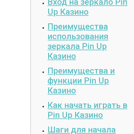
Вход на зеркало Pin
Up Казино
Преимущества
использования
зеркала Pin Up
Казино
Преимущества и
функции Pin Up
Казино
Как начать играть в
Pin Up Казино
Шаги для начала