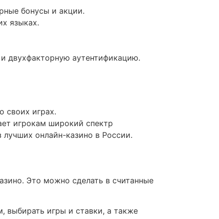
рные бонусы и акции.
их языках.
 и двухфакторную аутентификацию.
о своих играх.
гает игрокам широкий спектр
 лучших онлайн-казино в России.
казино. Это можно сделать в считанные
, выбирать игры и ставки, а также