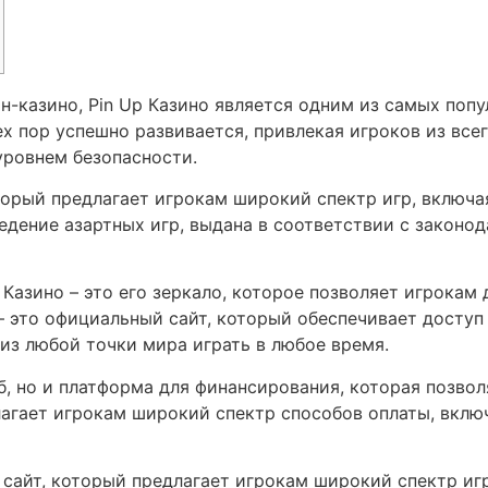
н-казино, Pin Up Казино является одним из самых поп
ех пор успешно развивается, привлекая игроков из вс
ровнем безопасности.
торый предлагает игрокам широкий спектр игр, включая
едение азартных игр, выдана в соответствии с законо
Казино – это его зеркало, которое позволяет игрокам 
– это официальный сайт, который обеспечивает доступ 
из любой точки мира играть в любое время.
уб, но и платформа для финансирования, которая позво
агает игрокам широкий спектр способов оплаты, вклю
й сайт, который предлагает игрокам широкий спектр иг