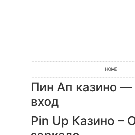
HOME
Пин Ап казино —
вход
Pin Up Казино – 