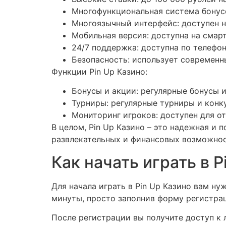
Многофункциональная система бонусо
Многоязычный интерфейс: доступен н
Мобильная версия: доступна на смар
24/7 поддержка: доступна по телефону
Безопасность: использует современн
Функции Pin Up Казино:
Бонусы и акции: регулярные бонусы и
Турниры: регулярные турниры и конк
Мониторинг игроков: доступен для о
В целом, Pin Up Казино – это надежная и
развлекательных и финансовых возможнос
Как начать играть в P
Для начала играть в Pin Up Казино вам н
минуты, просто заполнив форму регистрац
После регистрации вы получите доступ к 