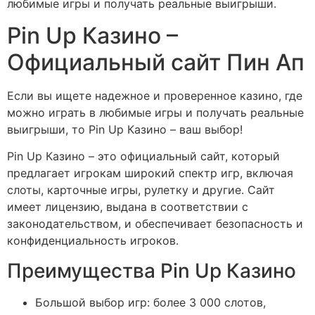
любимые игры и получать реальные выигрыши.
Pin Up Казино –
Официальный сайт Пин Ап
Если вы ищете надежное и проверенное казино, где
можно играть в любимые игры и получать реальные
выигрыши, то Pin Up Казино – ваш выбор!
Pin Up Казино – это официальный сайт, который
предлагает игрокам широкий спектр игр, включая
слоты, карточные игры, рулетку и другие. Сайт
имеет лицензию, выдана в соответствии с
законодательством, и обеспечивает безопасность и
конфиденциальность игроков.
Преимущества Pin Up Казино
Большой выбор игр: более 3 000 слотов,