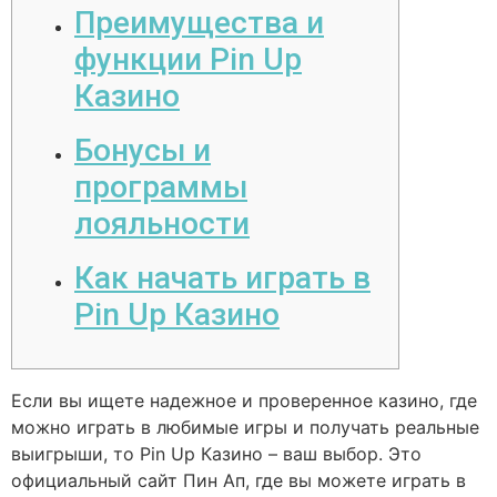
Преимущества и
функции Pin Up
Казино
Бонусы и
программы
лояльности
Как начать играть в
Pin Up Казино
Если вы ищете надежное и проверенное казино, где
можно играть в любимые игры и получать реальные
выигрыши, то Pin Up Казино – ваш выбор. Это
официальный сайт Пин Ап, где вы можете играть в