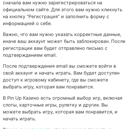
сначала вам нужно зарегистрироваться на
официальном сайте. Для этого вам нужно кликнуть
на кнопку “Регистрация” и заполнить форму с
информацией о себе.
Важно, что вам нужно указать корректные данные,
иначе ваш аккаунт может быть заблокирован. После
регистрации вам будет отправлено письмо с
подтверждением email.
После подтверждения email вы сможете войти в
свой аккаунт и начать играть. Вам будет доступен
доступ к игровому кабинету, где вы сможете
выбрать игру, которая вам понравится.
В Pin Up Казино есть огромный выбор игр, включая
слоты, карточные игры, рулетку и другие. Вы
можете выбрать игру, которая вам понравится, и
начать играть.