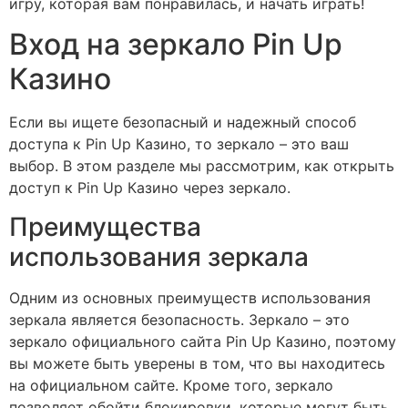
игру, которая вам понравилась, и начать играть!
Вход на зеркало Pin Up
Казино
Если вы ищете безопасный и надежный способ
доступа к Pin Up Казино, то зеркало – это ваш
выбор. В этом разделе мы рассмотрим, как открыть
доступ к Pin Up Казино через зеркало.
Преимущества
использования зеркала
Одним из основных преимуществ использования
зеркала является безопасность. Зеркало – это
зеркало официального сайта Pin Up Казино, поэтому
вы можете быть уверены в том, что вы находитесь
на официальном сайте. Кроме того, зеркало
позволяет обойти блокировки, которые могут быть