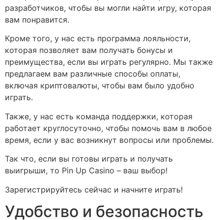
разработчиков, чтобы вы могли найти игру, которая
вам понравится.
Кроме того, у нас есть программа лояльности,
которая позволяет вам получать бонусы и
преимущества, если вы играть регулярно. Мы также
предлагаем вам различные способы оплаты,
включая криптовалюты, чтобы вам было удобно
играть.
Также, у нас есть команда поддержки, которая
работает круглосуточно, чтобы помочь вам в любое
время, если у вас возникнут вопросы или проблемы.
Так что, если вы готовы играть и получать
выигрыши, то Pin Up Casino – ваш выбор!
Зарегистрируйтесь сейчас и начните играть!
Удобство и безопасность