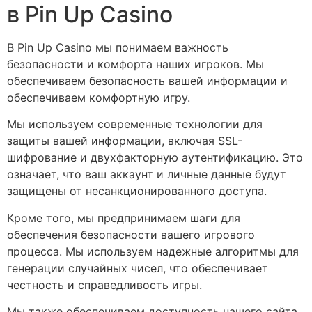
в Pin Up Casino
В Pin Up Casino мы понимаем важность
безопасности и комфорта наших игроков. Мы
обеспечиваем безопасность вашей информации и
обеспечиваем комфортную игру.
Мы используем современные технологии для
защиты вашей информации, включая SSL-
шифрование и двухфакторную аутентификацию. Это
означает, что ваш аккаунт и личные данные будут
защищены от несанкционированного доступа.
Кроме того, мы предпринимаем шаги для
обеспечения безопасности вашего игрового
процесса. Мы используем надежные алгоритмы для
генерации случайных чисел, что обеспечивает
честность и справедливость игры.
Мы также обеспечиваем доступность нашего сайта