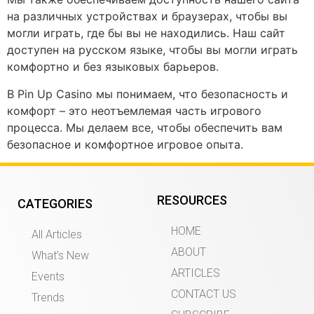
на различных устройствах и браузерах, чтобы вы
могли играть, где бы вы не находились. Наш сайт
доступен на русском языке, чтобы вы могли играть
комфортно и без языковых барьеров.
В Pin Up Casino мы понимаем, что безопасность и
комфорт – это неотъемлемая часть игрового
процесса. Мы делаем все, чтобы обеспечить вам
безопасное и комфортное игровое опыта.
RESOURCES
CATEGORIES
HOME
All Articles
ABOUT
What’s New
ARTICLES
Events
CONTACT US
Trends