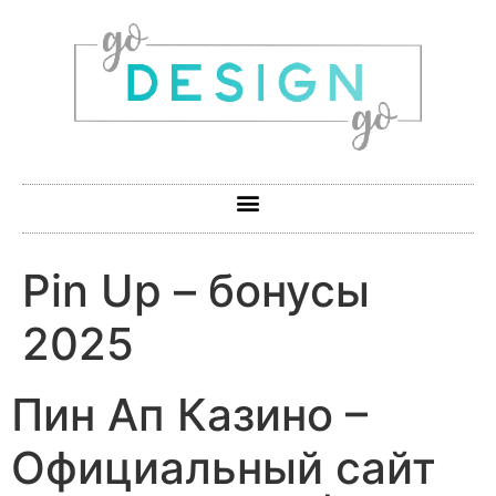
Pin Up – бонусы
2025
Пин Ап Казино –
Официальный сайт