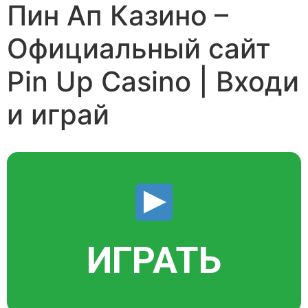
Пин Ап Казино –
Официальный сайт
Pin Up Casino | Входи
и играй
ИГРАТЬ