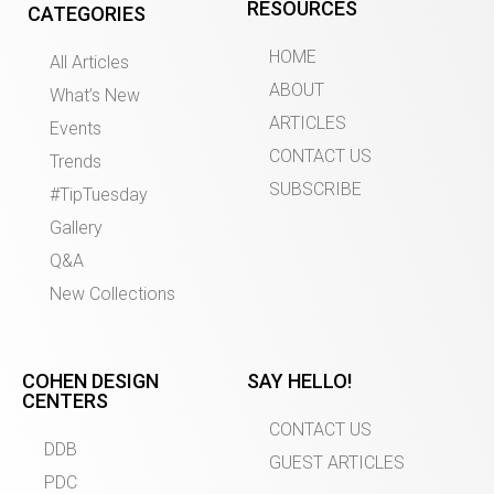
RESOURCES
CATEGORIES
HOME
All Articles
ABOUT
What’s New
ARTICLES
Events
CONTACT US
Trends
SUBSCRIBE
#TipTuesday
Gallery
Q&A
New Collections
COHEN DESIGN
SAY HELLO!
CENTERS
CONTACT US
DDB
GUEST ARTICLES
PDC