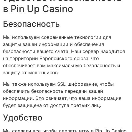
в Pin Up Casino
Безопасность
Мы используем современные технологии для
защиты вашей информации и обеспечения
безопасности вашего счета. Наш сервер находится
на территории Европейского союза, что
обеспечивает вам максимальную безопасность и
защиту от мошенников.
Мы также используем SSL-шифрование, чтобы
обеспечить безопасность передачи вашей
информации. Это означает, что ваша информация
будет защищена от доступа третьих лиц.
Удобство
Мы сделали все, чтобы сделать игру в Pin Up Casino