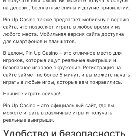
и получать выигрыши. Вы можете получать бонусы
на депозит, бесплатные спины и другие привилегии.
Pin Up Casino также предлагает мобильную версию
сайта, что позволяет играть в любое время и из
любого места. Мобильная версия сайта доступна
для смартфонов и планшетов.
В целом, Pin Up Casino – это отличное место для
игроков, которые ищут реальные выигрыши и
безопасное игровое окружение. Регистрация на
сайте займет не более 5 минут, и вы можете начать
играть в любые игры, которые вам понравились.
Начните играть сейчас!
Pin Up Casino – это официальный сайт, где вы
можете играть в различные игры и получать
реальные выигрыши.
Удобство и безопасность