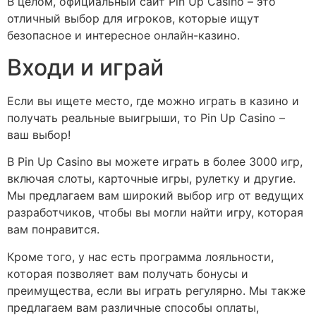
В целом, официальный сайт Pin Up Casino – это
отличный выбор для игроков, которые ищут
безопасное и интересное онлайн-казино.
Входи и играй
Если вы ищете место, где можно играть в казино и
получать реальные выигрыши, то Pin Up Casino –
ваш выбор!
В Pin Up Casino вы можете играть в более 3000 игр,
включая слоты, карточные игры, рулетку и другие.
Мы предлагаем вам широкий выбор игр от ведущих
разработчиков, чтобы вы могли найти игру, которая
вам понравится.
Кроме того, у нас есть программа лояльности,
которая позволяет вам получать бонусы и
преимущества, если вы играть регулярно. Мы также
предлагаем вам различные способы оплаты,