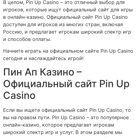
В целом, Pin Up Casino – это отличный выбор для
игроков, которые ищут официальный сайт для игры
в онлайн-казино. Официальный сайт Pin Up Casino
доступен для игроков из многих стран, включая
Россию, и предлагает игрокам широкий спектр игр
и способов оплаты.
Начните играть на официальном сайте Pin Up Casino
сегодня и наслаждайтесь игрой!
Пин Ап Казино –
Официальный сайт Pin Up
Casino
Если вы ищете официальный сайт Pin Up Casino, то
вы на правом пути. Pin Up Casino – это популярное
онлайн-казино, которое предлагает игрокам
широкий спектр игр и услуг. В этом разделе мы