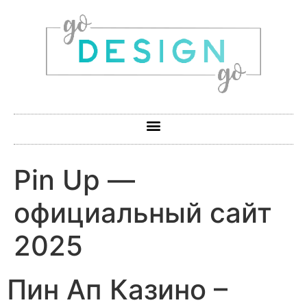
Pin Up —
официальный сайт
2025
Пин Ап Казино –