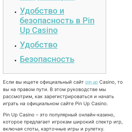
Удобство и
безопасность в Pin
Up Casino
Удобство
Безопасность
Если вы ищете официальный сайт
Casino, то
pin up
вы на правом пути. В этом руководстве мы
рассмотрим, как зарегистрироваться и начать
играть на официальном сайте Pin Up Casino.
Pin Up Casino – это популярный онлайн-казино,
которое предлагает игрокам широкий спектр игр,
включая слоты, карточные игры и рулетку.