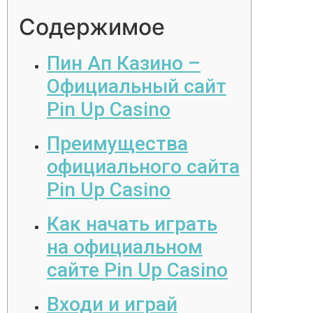
Содержимое
Пин Ап Казино –
Официальный сайт
Pin Up Casino
Преимущества
официального сайта
Pin Up Casino
Как начать играть
на официальном
сайте Pin Up Casino
Входи и играй