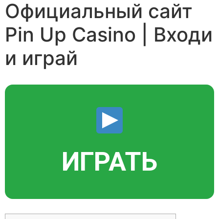
Официальный сайт
Pin Up Casino | Входи
и играй
ИГРАТЬ