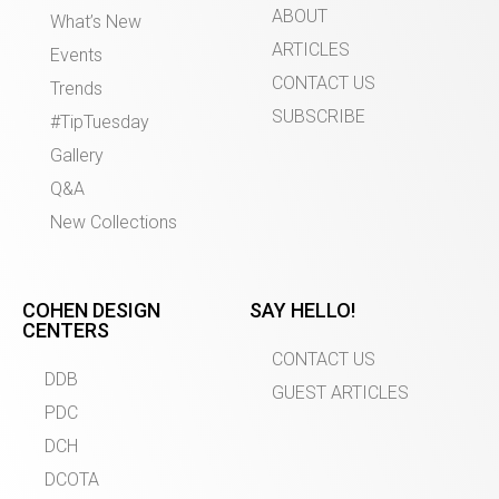
ABOUT
What’s New
ARTICLES
Events
CONTACT US
Trends
SUBSCRIBE
#TipTuesday
Gallery
Q&A
New Collections
COHEN DESIGN
SAY HELLO!
CENTERS
CONTACT US
DDB
GUEST ARTICLES
PDC
DCH
DCOTA