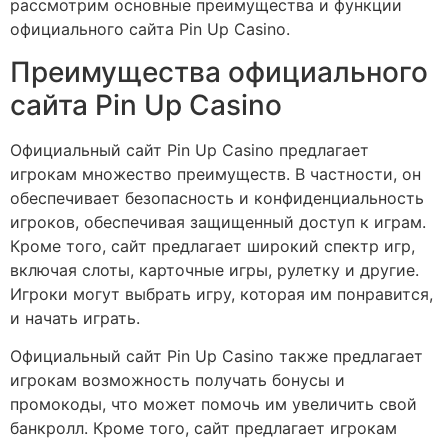
рассмотрим основные преимущества и функции
официального сайта Pin Up Casino.
Преимущества официального
сайта Pin Up Casino
Официальный сайт Pin Up Casino предлагает
игрокам множество преимуществ. В частности, он
обеспечивает безопасность и конфиденциальность
игроков, обеспечивая защищенный доступ к играм.
Кроме того, сайт предлагает широкий спектр игр,
включая слоты, карточные игры, рулетку и другие.
Игроки могут выбрать игру, которая им понравится,
и начать играть.
Официальный сайт Pin Up Casino также предлагает
игрокам возможность получать бонусы и
промокоды, что может помочь им увеличить свой
банкролл. Кроме того, сайт предлагает игрокам