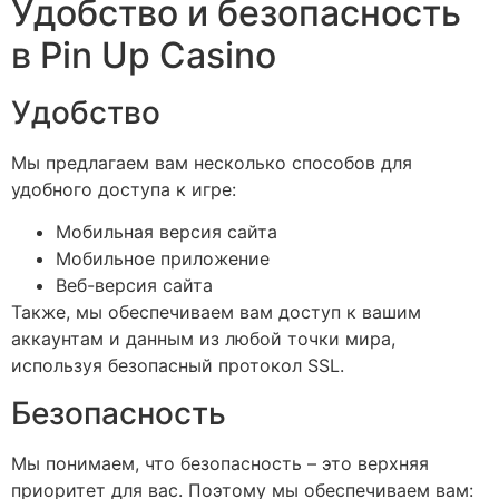
Удобство и безопасность
в Pin Up Casino
Удобство
Мы предлагаем вам несколько способов для
удобного доступа к игре:
Мобильная версия сайта
Мобильное приложение
Веб-версия сайта
Также, мы обеспечиваем вам доступ к вашим
аккаунтам и данным из любой точки мира,
используя безопасный протокол SSL.
Безопасность
Мы понимаем, что безопасность – это верхняя
приоритет для вас. Поэтому мы обеспечиваем вам: