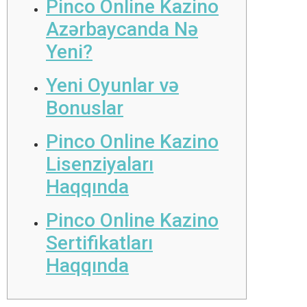
Pinco Online Kazino
Azərbaycanda Nə
Yeni?
Yeni Oyunlar və
Bonuslar
Pinco Online Kazino
Lisenziyaları
Haqqında
Pinco Online Kazino
Sertifikatları
Haqqında