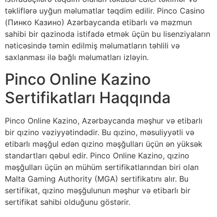
təkliflərə uyğun məlumatlar təqdim edilir. Pinco Casino
(Пинко Казино) Azərbaycanda etibarlı və məzmun
sahibi bir qazinoda istifadə etmək üçün bu lisenziyaların
nəticəsində təmin edilmiş məlumatların təhlili və
saxlanması ilə bağlı məlumatları izləyin.
Pinco Online Kazino
Sertifikatları Haqqında
Pinco Online Kazino, Azərbaycanda məşhur və etibarlı
bir qızino vəziyyətindədir. Bu qızino, məsuliyyətli və
etibarlı məşğul edən qızino məşğulları üçün ən yüksək
standartları qəbul edir. Pinco Online Kazino, qızino
məşğulları üçün ən mühüm sertifikatlarından biri olan
Malta Gaming Authority (MGA) sertifikatını alır. Bu
sertifikat, qızino məşğulunun məşhur və etibarlı bir
sertifikat sahibi olduğunu göstərir.