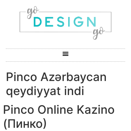
Pinco Azərbaycan
qeydiyyat indi
Pinco Online Kazino
(Пинко)