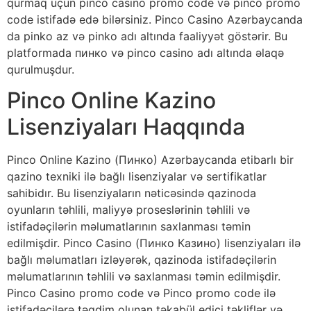
qurmaq üçün pinco casino promo code və pinco promo
code istifadə edə bilərsiniz. Pinco Casino Azərbaycanda
da pinko az və pinko adı altında faaliyyət göstərir. Bu
platformada пинко və pinco casino adı altında əlaqə
qurulmuşdur.
Pinco Online Kazino
Lisenziyaları Haqqında
Pinco Online Kazino (Пинко) Azərbaycanda etibarlı bir
qazino texniki ilə bağlı lisenziyalar və sertifikatlar
sahibidır. Bu lisenziyaların nəticəsində qazinoda
oyunların təhlili, maliyyə proseslərinin təhlili və
istifadəçilərin məlumatlarının saxlanması təmin
edilmişdir. Pinco Casino (Пинко Казино) lisenziyaları ilə
bağlı məlumatları izləyərək, qazinoda istifadəçilərin
məlumatlarının təhlili və saxlanması təmin edilmişdir.
Pinco Casino promo code və Pinco promo code ilə
istifadəçilərə təqdim olunan təkabül edici təkliflər və