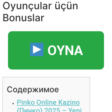
Oyunçular üçün
Bonuslar
OYNA
Содержимое
Pinko Online Kazino
(Пинко) 2025 – Yeni