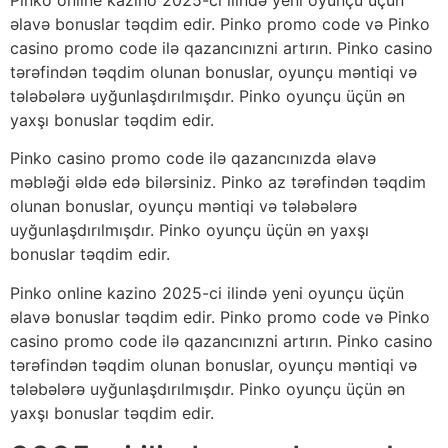
Pinko online kazino 2025-ci ilində yeni oyunçu üçün
əlavə bonuslar təqdim edir. Pinko promo code və Pinko
casino promo code ilə qazancınızni artırın. Pinko casino
tərəfindən təqdim olunan bonuslar, oyunçu məntiqi və
tələbələrə uyğunlaşdırılmışdır. Pinko oyunçu üçün ən
yaxşı bonuslar təqdim edir.
Pinko casino promo code ilə qazancınızda əlavə
məbləği əldə edə bilərsiniz. Pinko az tərəfindən təqdim
olunan bonuslar, oyunçu məntiqi və tələbələrə
uyğunlaşdırılmışdır. Pinko oyunçu üçün ən yaxşı
bonuslar təqdim edir.
Pinko online kazino 2025-ci ilində yeni oyunçu üçün
əlavə bonuslar təqdim edir. Pinko promo code və Pinko
casino promo code ilə qazancınızni artırın. Pinko casino
tərəfindən təqdim olunan bonuslar, oyunçu məntiqi və
tələbələrə uyğunlaşdırılmışdır. Pinko oyunçu üçün ən
yaxşı bonuslar təqdim edir.