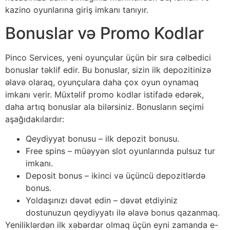
kazino oyunlarına giriş imkanı tanıyır.
Bonuslar və Promo Kodlar
Pinco Services, yeni oyunçular üçün bir sıra cəlbedici
bonuslar təklif edir. Bu bonuslar, sizin ilk depozitinizə
əlavə olaraq, oyunçulara daha çox oyun oynamaq
imkanı verir. Müxtəlif promo kodlar istifadə edərək,
daha artıq bonuslar ala bilərsiniz. Bonusların seçimi
aşağıdakılardır:
Qeydiyyat bonusu – ilk depozit bonusu.
Free spins – müəyyən slot oyunlarında pulsuz tur
imkanı.
Deposit bonus – ikinci və üçüncü depozitlərdə
bonus.
Yoldaşınızı dəvət edin – dəvət etdiyiniz
dostunuzun qeydiyyatı ilə əlavə bonus qazanmaq.
Yeniliklərdən ilk xəbərdar olmaq üçün eyni zamanda e-