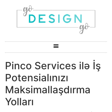
Pinco Services ilə İş
Potensialınızı
Maksimallaşdırma
Yolları