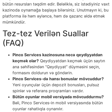
bütün resursları təqdim edir. Beləliklə, siz istədiyiniz vaxt
kazinoda oynamağa başlaya bilərsiniz. Unutmayın ki, bu
platforma ilə həm əyləncə, həm də qazanc əldə etmək
mümkündür.
Tez-tez Verilən Suallar
(FAQ)
Pinco Services kazinosuna necə qeydiyyatdan
keçmək olar?
Qeydiyyatdan keçmək üçün saytın
ana səhifəsindən “Qeydiyyat” düyməsini seçin,
formasını doldurun və göndərin.
Pinco Services-də hansı bonuslar mövcuddur?
Yeni oyunçular üçün depozit bonusları, pulsuz
spinlər və referans proqramları vardır.
Bütün oyunlar mobil versiyada mövcuddurmu?
Bəli, Pinco Services-in mobil versiyasında bütün
oyunlar rahatlıqla oynanılır.