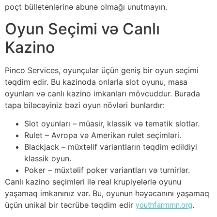
poçt bülletenlərinə abunə olmağı unutmayın.
Oyun Seçimi və Canlı
Kazino
Pinco Services, oyunçular üçün geniş bir oyun seçimi
təqdim edir. Bu kazinoda onlarla slot oyunu, masa
oyunları və canlı kazino imkanları mövcuddur. Burada
tapa biləcəyiniz bəzi oyun növləri bunlardır:
Slot oyunları – müasir, klassik və tematik slotlar.
Rulet – Avropa və Amerikan rulet seçimləri.
Blackjack – müxtəlif variantların təqdim edildiyi
klassik oyun.
Poker – müxtəlif poker variantları və turnirlər.
Canlı kazino seçimləri ilə real krupiyelərlə oyunu
yaşamaq imkanınız var. Bu, oyunun həyəcanını yaşamaq
üçün unikal bir təcrübə təqdim edir
.
youthfarmmn.org