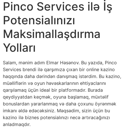
Pinco Services ilə İş
Potensialınızı
Maksimallaşdırma
Yolları
Salam, mənim adım Elmar Həsənov. Bu yazıda, Pinco
Services brendi ilə qarşımıza çıxan bir online kazino
haqqında daha dərindən danışmaq istərdim. Bu kazino,
müəlliflərin və oyun həvəskarlarının ehtiyaclarını
qarşılamaq üçün ideal bir platformadır. Burada
qeydiyyatdan keçmək, oyuna başlamaq, müxtəlif
bonuslardan yararlanmaq və daha çoxunu öyrənmək
imkanı əldə edəcəksiniz. Məqsədim, sizin üçün bu
kazino ilə biznes potensialınızı necə artıracağınızı
anladmaqdır.