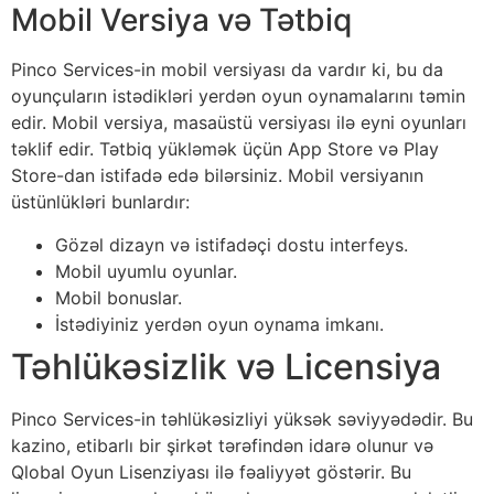
Mobil Versiya və Tətbiq
Pinco Services-in mobil versiyası da vardır ki, bu da
oyunçuların istədikləri yerdən oyun oynamalarını təmin
edir. Mobil versiya, masaüstü versiyası ilə eyni oyunları
təklif edir. Tətbiq yükləmək üçün App Store və Play
Store-dan istifadə edə bilərsiniz. Mobil versiyanın
üstünlükləri bunlardır:
Gözəl dizayn və istifadəçi dostu interfeys.
Mobil uyumlu oyunlar.
Mobil bonuslar.
İstədiyiniz yerdən oyun oynama imkanı.
Təhlükəsizlik və Licensiya
Pinco Services-in təhlükəsizliyi yüksək səviyyədədir. Bu
kazino, etibarlı bir şirkət tərəfindən idarə olunur və
Qlobal Oyun Lisenziyası ilə fəaliyyət göstərir. Bu