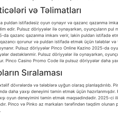
icələri və Təlimatları
a puldan istifadəsiz oyun oynayır və qazanc qazanma imkanı
m edir. Pulsuz döriyyələr ilə oynayarkən, oyunçuların pul ma
25-da qazanc qazanma imkanı verir, lakin puldan istifadə et
 qazancı qorunur və puldan istifadə etmək üçün tələblər və
 oynanır. Pulsuz döriyyələr Pinco Online Kazino 2025-da o
yələr dəstəklənmir. Pulsuz döriyyələr ilə oynayarkən, oyunç
ur. Pinco Casino Promo Code ilə pulsuz döriyyələr daha yax
ların Sıralaması
xtəlif dövrələrdə və tələblərə uyğun olaraq planlaşdırılıb.
rində daha yaxşı deneyimi təmin etmək üçün hazırlanmışdır
axşı oyun deneyimini təmin etmək məqsədindədir. 2025-ci ili
dır. Pinco və Pinko az markaları tərəfindən təqdim olunan 
.