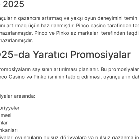
e 2025
nçuların qazancını artırmaq və yaxşı oyun deneyimini təmi
nı artırmaq üçün hazırlanmışdır. Pinco casino tərəfindən t
hazırlanmışdır. Pinco və Pinko az markaları tərəfindən təq
azırlanmışdır.
25-da Yaratıcı Promosiyalar
romosiyaların sayısının artırılması planlanır. Bu promosiya
inco Casino və Pinko isminin tətbiq edilməsi, oyunçuların d
yalar arasında:
öriyyələr
lməsi
nlar
mkanları
yalar, oyunçuların pulsuz döriyyələrə və pulsuz qazanma i