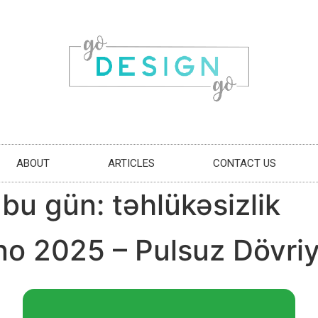
ABOUT
ARTICLES
CONTACT US
u gün: təhlükəsizlik
no 2025 – Pulsuz Dövriy