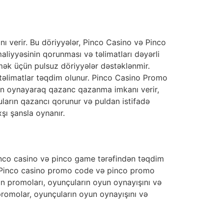
 verir. Bu döriyyələr, Pinco Casino və Pinco
liyyəsinin qorunması və təlimatları dəyərli
mək üçün pulsuz döriyyələr dəstəklənmir.
 təlimatlar təqdim olunur. Pinco Casino Promo
yun oynayaraq qazanc qazanma imkanı verir,
uların qazancı qorunur və puldan istifadə
şı şansla oynanır.
 Pinco casino və pinco game tərəfindən təqdim
. Pinco casino promo code və pinco promo
n promoları, oyunçuların oyun oynayışını və
promolar, oyunçuların oyun oynayışını və