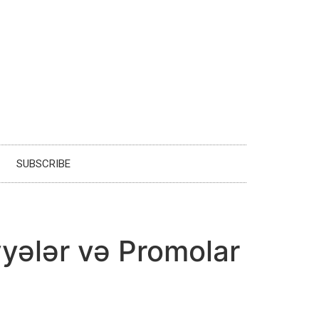
SUBSCRIBE
yələr və Promolar