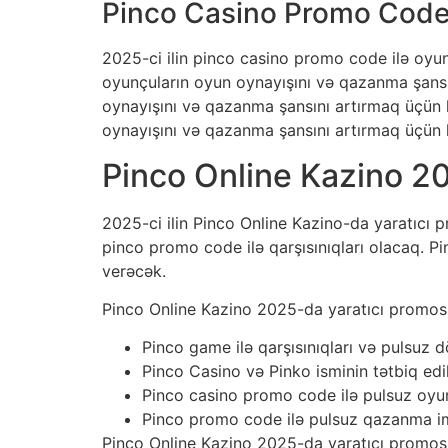
Pinco Casino Promo Cod
2025-ci ilin pinco casino promo code ilə oyu
oyunçuların oyun oynayışını və qazanma şansı
oynayışını və qazanma şansını artırmaq üçün 
oynayışını və qazanma şansını artırmaq üçün h
Pinco Online Kazino 20
2025-ci ilin Pinco Online Kazino-da yaratıcı p
pinco promo code ilə qarşısınıqları olacaq. P
verəcək.
Pinco Online Kazino 2025-da yaratıcı promosi
Pinco game ilə qarşısınıqları və pulsuz d
Pinco Casino və Pinko isminin tətbiq edi
Pinco casino promo code ilə pulsuz oyu
Pinco promo code ilə pulsuz qazanma i
Pinco Online Kazino 2025-da yaratıcı promosi