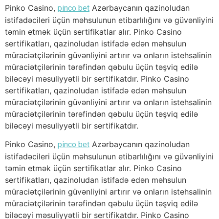
Pinko Casino,
Azərbaycanın qazinoludan
pinco bet
istifadəcileri üçün məhsulunun etibarlılığını və güvənliyini
təmin etmək üçün sertifikatlar alır. Pinko Casino
sertifikatları, qazinoludan istifadə edən məhsulun
müraciətçilərinin güvənliyini artırır və onların istehsalinin
müraciətçilərinin tərəfindən qəbulu üçün təşviq edilə
biləcəyi məsuliyyətli bir sertifikatdır. Pinko Casino
sertifikatları, qazinoludan istifadə edən məhsulun
müraciətçilərinin güvənliyini artırır və onların istehsalinin
müraciətçilərinin tərəfindən qəbulu üçün təşviq edilə
biləcəyi məsuliyyətli bir sertifikatdır.
Pinko Casino,
Azərbaycanın qazinoludan
pinco bet
istifadəcileri üçün məhsulunun etibarlılığını və güvənliyini
təmin etmək üçün sertifikatlar alır. Pinko Casino
sertifikatları, qazinoludan istifadə edən məhsulun
müraciətçilərinin güvənliyini artırır və onların istehsalinin
müraciətçilərinin tərəfindən qəbulu üçün təşviq edilə
biləcəyi məsuliyyətli bir sertifikatdır. Pinko Casino