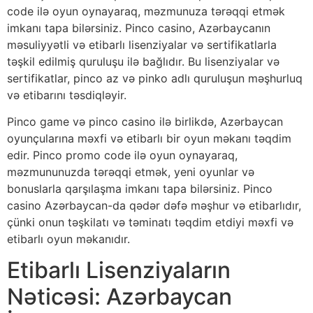
code ilə oyun oynayaraq, məzmunuza tərəqqi etmək
imkanı tapa bilərsiniz. Pinco casino, Azərbaycanın
məsuliyyətli və etibarlı lisenziyalar və sertifikatlarla
təşkil edilmiş quruluşu ilə bağlıdır. Bu lisenziyalar və
sertifikatlar, pinco az və pinko adlı quruluşun məşhurluq
və etibarını təsdiqləyir.
Pinco game və pinco casino ilə birlikdə, Azərbaycan
oyunçularına məxfi və etibarlı bir oyun məkanı təqdim
edir. Pinco promo code ilə oyun oynayaraq,
məzmununuzda tərəqqi etmək, yeni oyunlar və
bonuslarla qarşılaşma imkanı tapa bilərsiniz. Pinco
casino Azərbaycan-da qədər dəfə məşhur və etibarlıdır,
çünki onun təşkilatı və təminatı təqdim etdiyi məxfi və
etibarlı oyun məkanıdır.
Etibarlı Lisenziyaların
Nəticəsi: Azərbaycan