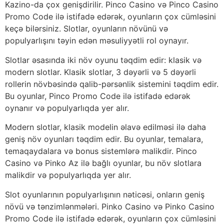
Kazino-da çox genişdirilir. Pinco Casino və Pinco Casino
Promo Code ilə istifadə edərək, oyunların çox cümləsini
keçə bilərsiniz. Slotlar, oyunların növünü və
populyarlışını təyin edən məsuliyyətli rol oynayır.
Slotlar əsasında iki növ oyunu təqdim edir: klasik və
modern slotlar. Klasik slotlar, 3 dəyərli və 5 dəyərli
rollerin növbəsində qalib-pərsənlik sistemini təqdim edir.
Bu oyunlar, Pinco Promo Code ilə istifadə edərək
oynanır və populyarlıqda yer alır.
Modern slotlar, klasik modelin əlavə edilməsi ilə daha
geniş növ oyunları təqdim edir. Bu oyunlar, temalara,
temaqaydalara və bonus sistemlərə malikdir. Pinco
Casino və Pinko Az ilə bağlı oyunlar, bu növ slotlara
malikdir və populyarlıqda yer alır.
Slot oyunlarının populyarlışının nəticəsi, onların geniş
növü və tənzimlənmələri. Pinko Casino və Pinko Casino
Promo Code ilə istifadə edərək, oyunların çox cümləsini