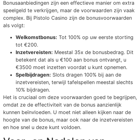
Bonusaanbiedingen zijn een effectieve manier om extra
speelgeld te verkrijgen, maar de voorwaarden zijn vaak
complex. Bij Pistolo Casino zijn de bonusvoorwaarden
als volgt:
Welkomstbonus:
Tot 100% op uw eerste storting
tot €200.
Inzetvereisten:
Meestal 35x de bonusbedrag. Dit
betekent dat als u €100 aan bonus ontvangt, u
€3500 moet inzetten voordat u kunt opnemen.
Spelbijdragen:
Slots dragen 100% bij aan de
inzetvereisten, terwijl tafelspellen meestal slechts
10% bijdragen.
Het is cruciaal om deze voorwaarden goed te begrijpen,
omdat ze de effectiviteit van de bonus aanzienlijk
kunnen beïnvloeden. U moet niet alleen kijken naar de
hoogte van de bonus, maar ook naar de inzetvereisten
en hoe snel u deze kunt voldoen.