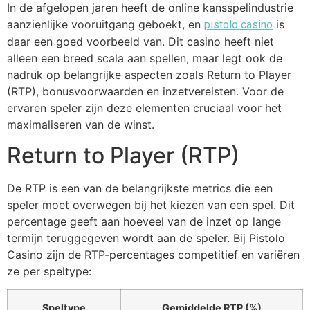
In de afgelopen jaren heeft de online kansspelindustrie
aanzienlijke vooruitgang geboekt, en
is
pistolo casino
daar een goed voorbeeld van. Dit casino heeft niet
alleen een breed scala aan spellen, maar legt ook de
nadruk op belangrijke aspecten zoals Return to Player
(RTP), bonusvoorwaarden en inzetvereisten. Voor de
ervaren speler zijn deze elementen cruciaal voor het
maximaliseren van de winst.
Return to Player (RTP)
De RTP is een van de belangrijkste metrics die een
speler moet overwegen bij het kiezen van een spel. Dit
percentage geeft aan hoeveel van de inzet op lange
termijn teruggegeven wordt aan de speler. Bij Pistolo
Casino zijn de RTP-percentages competitief en variëren
ze per speltype:
Speltype
Gemiddelde RTP (%)