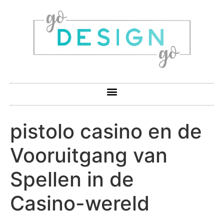
pistolo casino en de
Vooruitgang van
Spellen in de
Casino-wereld