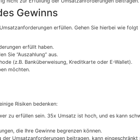
fig nicht zur Erfüllung der Umsatzanforderungen beitragen.
 des Gewinns
msatzanforderungen erfüllen. Gehen Sie hierbei wie folgt 
erungen erfüllt haben.
en Sie “Auszahlung” aus.
ode (z.B. Banküberweisung, Kreditkarte oder E-Wallet).
ben möchten.
einige Risiken bedenken:
r zu erfüllen sein. 35x Umsatz ist hoch, und es kann schwi
ungen, die Ihre Gewinne begrenzen können.
ng der Umsatzanforderungen beitragen, kann eingeschränkt 