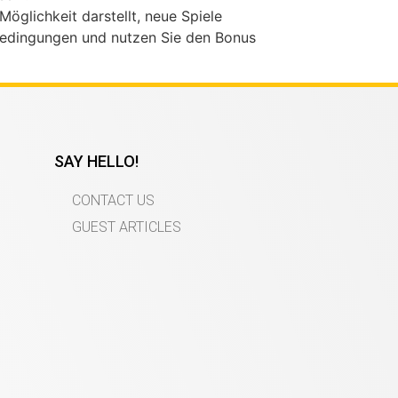
glichkeit darstellt, neue Spiele
 Bedingungen und nutzen Sie den Bonus
SAY HELLO!
CONTACT US
GUEST ARTICLES