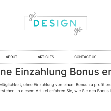
ABOUT
ARTICLES
CONTACT US
hne Einzahlung Bonus er
 Möglichkeit, ohne Einzahlung von einem Bonus zu profitiere
erstehen. In diesem Artikel erfahren Sie, wie Sie den Bonu
g