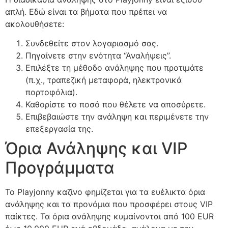
απλή. Εδώ είναι τα βήματα που πρέπει να
ακολουθήσετε:
Συνδεθείτε στον λογαριασμό σας.
Πηγαίνετε στην ενότητα “Αναλήψεις”.
Επιλέξτε τη μέθοδο ανάληψης που προτιμάτε
(π.χ., τραπεζική μεταφορά, ηλεκτρονικά
πορτοφόλια).
Καθορίστε το ποσό που θέλετε να αποσύρετε.
Επιβεβαιώστε την ανάληψη και περιμένετε την
επεξεργασία της.
Όρια Ανάληψης και VIP
Προγράμματα
Το Playjonny καζίνο φημίζεται για τα ευέλικτα όρια
ανάληψης και τα προνόμια που προσφέρει στους VIP
παίκτες. Τα όρια ανάληψης κυμαίνονται από 100 EUR