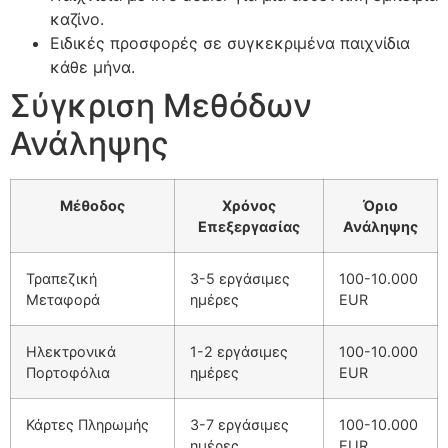
καζίνο.
Ειδικές προσφορές σε συγκεκριμένα παιχνίδια
κάθε μήνα.
Σύγκριση Μεθόδων
Ανάληψης
Μέθοδος
Χρόνος
Όριο
Επεξεργασίας
Ανάληψης
Τραπεζική
3-5 εργάσιμες
100-10.000
Μεταφορά
ημέρες
EUR
Ηλεκτρονικά
1-2 εργάσιμες
100-10.000
Πορτοφόλια
ημέρες
EUR
Κάρτες Πληρωμής
3-7 εργάσιμες
100-10.000
ημέρες
EUR