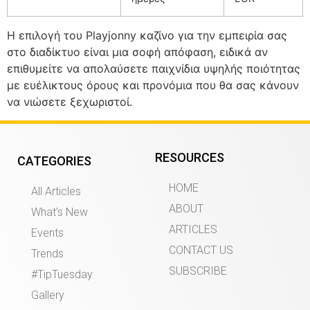
Η επιλογή του Playjonny καζίνο για την εμπειρία σας
στο διαδίκτυο είναι μια σοφή απόφαση, ειδικά αν
επιθυμείτε να απολαύσετε παιχνίδια υψηλής ποιότητας
με ευέλικτους όρους και προνόμια που θα σας κάνουν
να νιώσετε ξεχωριστοί.
RESOURCES
CATEGORIES
HOME
All Articles
ABOUT
What’s New
ARTICLES
Events
CONTACT US
Trends
SUBSCRIBE
#TipTuesday
Gallery