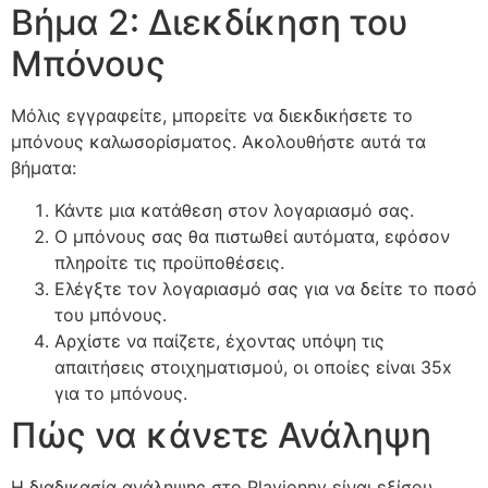
Βήμα 2: Διεκδίκηση του
Μπόνους
Μόλις εγγραφείτε, μπορείτε να διεκδικήσετε το
μπόνους καλωσορίσματος. Ακολουθήστε αυτά τα
βήματα:
Κάντε μια κατάθεση στον λογαριασμό σας.
Ο μπόνους σας θα πιστωθεί αυτόματα, εφόσον
πληροίτε τις προϋποθέσεις.
Ελέγξτε τον λογαριασμό σας για να δείτε το ποσό
του μπόνους.
Αρχίστε να παίζετε, έχοντας υπόψη τις
απαιτήσεις στοιχηματισμού, οι οποίες είναι 35x
για το μπόνους.
Πώς να κάνετε Ανάληψη
Η διαδικασία ανάληψης στο Playjonny είναι εξίσου