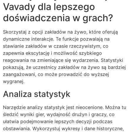
Vavady dla lepszego
doświadczenia w grach?
Skorzystaj z opcji zakładów na żywo, które oferują
dynamiczne interakcje. Te funkcje pozwalają na
stawianie zakładów w czasie rzeczywistym, co
zapewnia ekscytację i możliwość szybkiego
reagowania na zmieniające się wydarzenia. Statystyki
pokazują, że uczestnicy zakładów na żywo są bardziej
zaangażowani, co może prowadzić do wyższej
wygranej.
Analiza statystyk
Narzędzie analizy statystyk jest nieocenione. Można tu
śledzić wyniki gier, wydajność drużyn i graczy, co
ułatwia podejmowanie lepszych decyzji podczas
obstawiania. Wykorzystuj wykresy i dane historyczne,