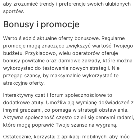
aby zrozumieć trendy i preferencje swoich ulubionych
sportów.
Bonusy i promocje
Warto śledzić aktualne oferty bonusowe. Regularne
promocje mogą znacząco zwiększyć wartość Twojego
budżetu. Przykładowo, wielu operatorów oferuje
bonusy powitalne oraz darmowe zakłady, które można
wykorzystać do testowania nowych strategii. Nie
przegap szansy, by maksymalnie wykorzystać te
atrakcyjne oferty.
Interaktywny czat i forum społecznościowe to
dodatkowe atuty. Umożliwiają wymianę doświadczeń z
innymi graczami, co pomaga w strategii obstawiania.
Aktywna społeczność często dzieli się cennymi radami,
które mogą poprawić Twoje szanse na wygraną.
Ostatecznie, korzystaj z aplikacji mobilnych, aby móc