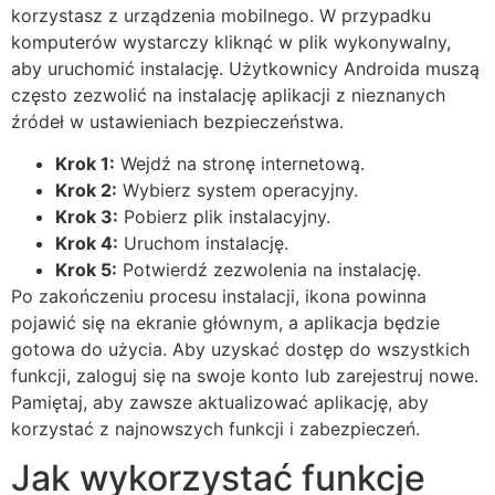
korzystasz z urządzenia mobilnego. W przypadku
komputerów wystarczy kliknąć w plik wykonywalny,
aby uruchomić instalację. Użytkownicy Androida muszą
często zezwolić na instalację aplikacji z nieznanych
źródeł w ustawieniach bezpieczeństwa.
Krok 1:
Wejdź na stronę internetową.
Krok 2:
Wybierz system operacyjny.
Krok 3:
Pobierz plik instalacyjny.
Krok 4:
Uruchom instalację.
Krok 5:
Potwierdź zezwolenia na instalację.
Po zakończeniu procesu instalacji, ikona powinna
pojawić się na ekranie głównym, a aplikacja będzie
gotowa do użycia. Aby uzyskać dostęp do wszystkich
funkcji, zaloguj się na swoje konto lub zarejestruj nowe.
Pamiętaj, aby zawsze aktualizować aplikację, aby
korzystać z najnowszych funkcji i zabezpieczeń.
Jak wykorzystać funkcje