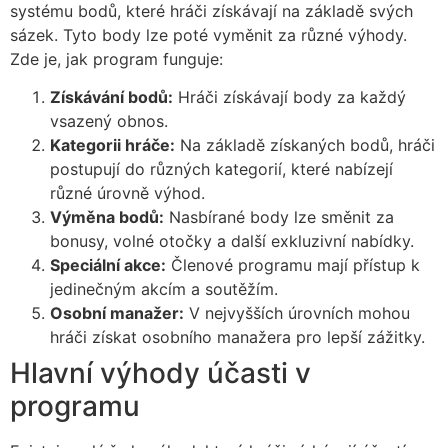
systému bodů, které hráči získávají na základě svých
sázek. Tyto body lze poté vyměnit za různé výhody.
Zde je, jak program funguje:
Získávání bodů:
Hráči získávají body za každý
vsazený obnos.
Kategorii hráče:
Na základě získaných bodů, hráči
postupují do různých kategorií, které nabízejí
různé úrovně výhod.
Výměna bodů:
Nasbírané body lze směnit za
bonusy, volné otočky a další exkluzivní nabídky.
Speciální akce:
Členové programu mají přístup k
jedinečným akcím a soutěžím.
Osobní manažer:
V nejvyšších úrovních mohou
hráči získat osobního manažera pro lepší zážitky.
Hlavní výhody účasti v
programu