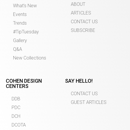
ABOUT
What’s New
ARTICLES
Events
CONTACT US
Trends
SUBSCRIBE
#TipTuesday
Gallery
Q&A
New Collections
COHEN DESIGN
SAY HELLO!
CENTERS
CONTACT US
DDB
GUEST ARTICLES
PDC
DCH
DCOTA