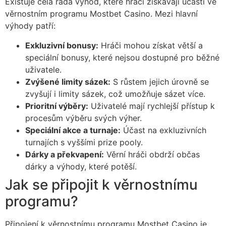
Existuje celá řada výhod, které hráči získávají účastí ve
věrnostním programu Mostbet Casino. Mezi hlavní
výhody patří:
Exkluzivní bonusy:
Hráči mohou získat větší a
speciální bonusy, které nejsou dostupné pro běžné
uživatele.
Zvýšené limity sázek:
S růstem jejich úrovně se
zvyšují i limity sázek, což umožňuje sázet více.
Prioritní výběry:
Uživatelé mají rychlejší přístup k
procesům výběru svých výher.
Speciální akce a turnaje:
Účast na exkluzivních
turnajích s vyššími prize pooly.
Dárky a překvapení:
Věrní hráči obdrží občas
dárky a výhody, které potěší.
Jak se připojit k věrnostnímu
programu?
Připojení k věrnostnímu programu Mostbet Casino je