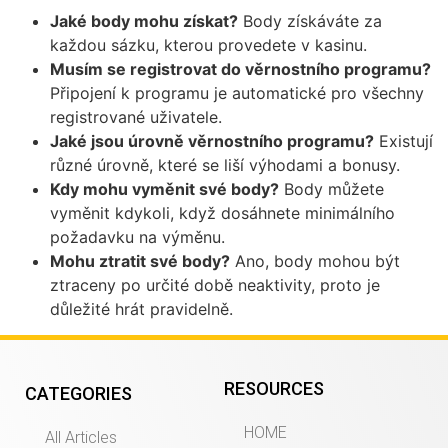
Jaké body mohu získat?
Body získáváte za
každou sázku, kterou provedete v kasinu.
Musím se registrovat do věrnostního programu?
Připojení k programu je automatické pro všechny
registrované uživatele.
Jaké jsou úrovně věrnostního programu?
Existují
různé úrovně, které se liší výhodami a bonusy.
Kdy mohu vyměnit své body?
Body můžete
vyměnit kdykoli, když dosáhnete minimálního
požadavku na výměnu.
Mohu ztratit své body?
Ano, body mohou být
ztraceny po určité době neaktivity, proto je
důležité hrát pravidelně.
RESOURCES
CATEGORIES
HOME
All Articles