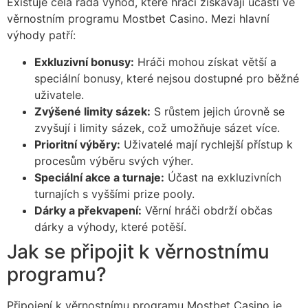
Existuje celá řada výhod, které hráči získávají účastí ve
věrnostním programu Mostbet Casino. Mezi hlavní
výhody patří:
Exkluzivní bonusy:
Hráči mohou získat větší a
speciální bonusy, které nejsou dostupné pro běžné
uživatele.
Zvýšené limity sázek:
S růstem jejich úrovně se
zvyšují i limity sázek, což umožňuje sázet více.
Prioritní výběry:
Uživatelé mají rychlejší přístup k
procesům výběru svých výher.
Speciální akce a turnaje:
Účast na exkluzivních
turnajích s vyššími prize pooly.
Dárky a překvapení:
Věrní hráči obdrží občas
dárky a výhody, které potěší.
Jak se připojit k věrnostnímu
programu?
Připojení k věrnostnímu programu Mostbet Casino je