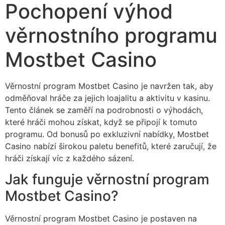
Pochopení výhod
věrnostního programu
Mostbet Casino
Věrnostní program Mostbet Casino je navržen tak, aby
odměňoval hráče za jejich loajalitu a aktivitu v kasinu.
Tento článek se zaměří na podrobnosti o výhodách,
které hráči mohou získat, když se připojí k tomuto
programu. Od bonusů po exkluzivní nabídky, Mostbet
Casino nabízí širokou paletu benefitů, které zaručují, že
hráči získají víc z každého sázení.
Jak funguje věrnostní program
Mostbet Casino?
Věrnostní program Mostbet Casino je postaven na