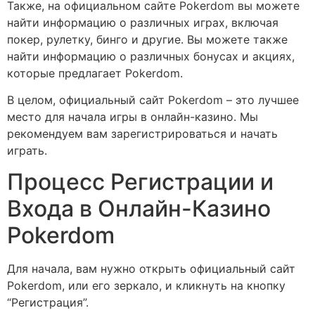
Также, на официальном сайте Pokerdom вы можете
найти информацию о различных играх, включая
покер, рулетку, бинго и другие. Вы можете также
найти информацию о различных бонусах и акциях,
которые предлагает Pokerdom.
В целом, официальный сайт Pokerdom – это лучшее
место для начала игры в онлайн-казино. Мы
рекомендуем вам зарегистрироваться и начать
играть.
Процесс Регистрации и
Входа в Онлайн-Казино
Pokerdom
Для начала, вам нужно открыть официальный сайт
Pokerdom, или его зеркало, и кликнуть на кнопку
“Регистрация”.