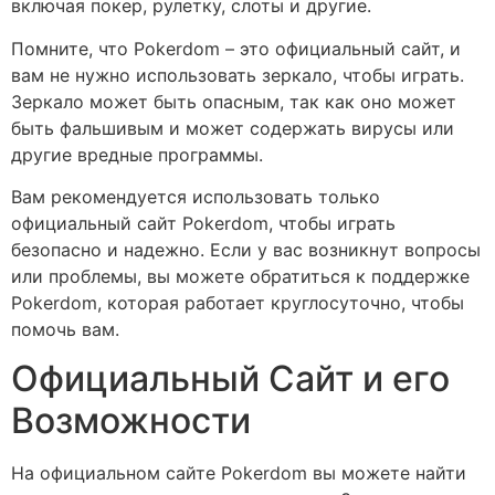
включая покер, рулетку, слоты и другие.
Помните, что Pokerdom – это официальный сайт, и
вам не нужно использовать зеркало, чтобы играть.
Зеркало может быть опасным, так как оно может
быть фальшивым и может содержать вирусы или
другие вредные программы.
Вам рекомендуется использовать только
официальный сайт Pokerdom, чтобы играть
безопасно и надежно. Если у вас возникнут вопросы
или проблемы, вы можете обратиться к поддержке
Pokerdom, которая работает круглосуточно, чтобы
помочь вам.
Официальный Сайт и его
Возможности
На официальном сайте Pokerdom вы можете найти