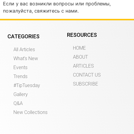
Если у вас возникли вопросы или проблемы,
пожалуйста, свяжитесь с нами.
RESOURCES
CATEGORIES
HOME
All Articles
ABOUT
What’s New
ARTICLES
Events
CONTACT US
Trends
SUBSCRIBE
#TipTuesday
Gallery
Q&A
New Collections