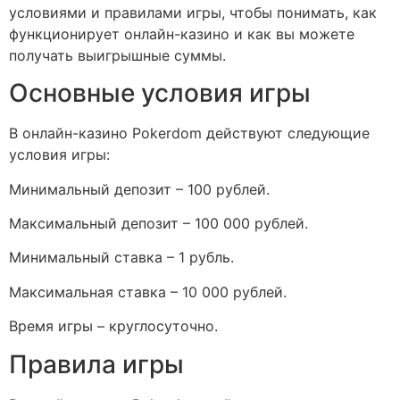
условиями и правилами игры, чтобы понимать, как
функционирует онлайн-казино и как вы можете
получать выигрышные суммы.
Основные условия игры
В онлайн-казино Pokerdom действуют следующие
условия игры:
Минимальный депозит – 100 рублей.
Максимальный депозит – 100 000 рублей.
Минимальный ставка – 1 рубль.
Максимальная ставка – 10 000 рублей.
Время игры – круглосуточно.
Правила игры