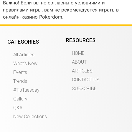
Важно! Если вы не согласны с условиями и
правилами игры, вам не рекомендуется играть в
онлайн-казино Pokerdom.
RESOURCES
CATEGORIES
HOME
All Articles
ABOUT
What’s New
ARTICLES
Events
CONTACT US
Trends
SUBSCRIBE
#TipTuesday
Gallery
Q&A
New Collections