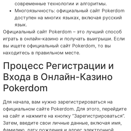
современные технологии и алгоритмы.
Многоязычность: официальный сайт Pokerdom
доступен на многих языках, включая русский
язык.
Официальный сайт Pokerdom – это лучший способ
играть в онлайн-казино и получать выигрыши. Если
вы ищете официальный сайт Pokerdom, то вы
находитесь в правильном месте.
Процесс Регистрации и
Входа в Онлайн-Казино
Pokerdom
Для начала, вам нужно зарегистрироваться на
официальном сайте Pokerdom. Для этого, перейдите
на сайт и нажмите на кнопку “Зарегистрироваться”.
Затем, введите свои личные данные, включая имя,
фамилию, дату рождения и адрес электронной