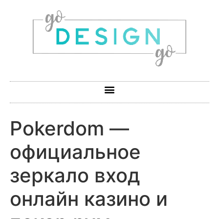
Pokerdom —
официальное
зеркало вход
онлайн казино и