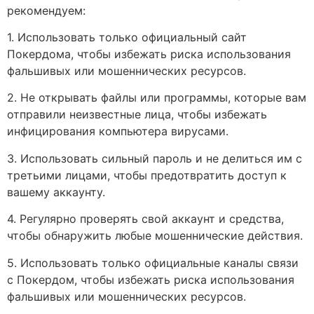
рекомендуем:
1. Использовать только официальный сайт
Покердома, чтобы избежать риска использования
фальшивых или мошеннических ресурсов.
2. Не открывать файлы или программы, которые вам
отправили неизвестные лица, чтобы избежать
инфицирования компьютера вирусами.
3. Использовать сильный пароль и не делиться им с
третьими лицами, чтобы предотвратить доступ к
вашему аккаунту.
4. Регулярно проверять свой аккаунт и средства,
чтобы обнаружить любые мошеннические действия.
5. Использовать только официальные каналы связи
с Покердом, чтобы избежать риска использования
фальшивых или мошеннических ресурсов.