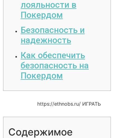
лояльности в
Покердом
Безопасность и
надежность
Как обеспечить
безопасность на
Покердом
https://ethnobs.ru/ ИГРАТЬ
Содержимое