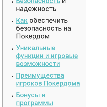
и
Безопасность
надежность
обеспечить
Как
безопасность на
Покердом
Уникальные
функции и игровые
возможности
Преимущества
игроков Покердома
Бонусы и
программы