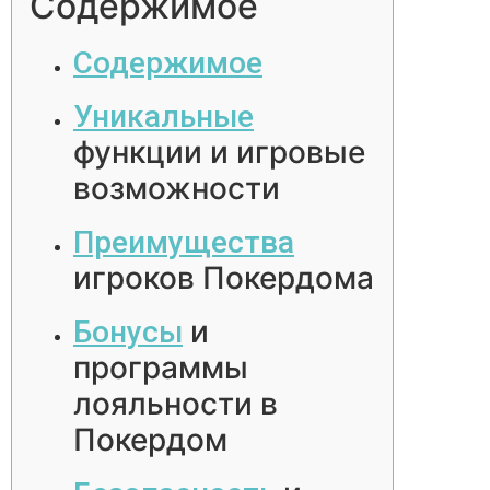
Содержимое
Содержимое
Уникальные
функции и игровые
возможности
Преимущества
игроков Покердома
и
Бонусы
программы
лояльности в
Покердом