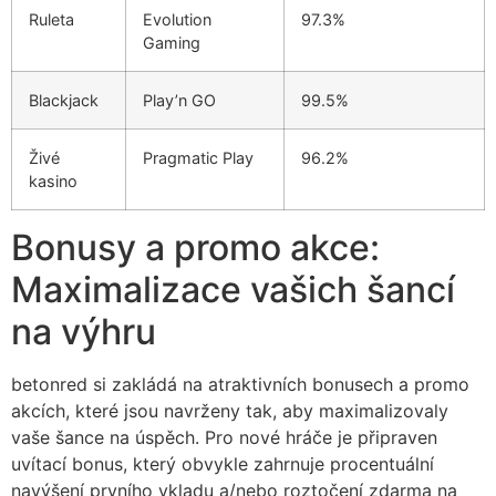
Ruleta
Evolution
97.3%
Gaming
Blackjack
Play’n GO
99.5%
Živé
Pragmatic Play
96.2%
kasino
Bonusy a promo akce:
Maximalizace vašich šancí
na výhru
betonred si zakládá na atraktivních bonusech a promo
akcích, které jsou navrženy tak, aby maximalizovaly
vaše šance na úspěch. Pro nové hráče je připraven
uvítací bonus, který obvykle zahrnuje procentuální
navýšení prvního vkladu a/nebo roztočení zdarma na