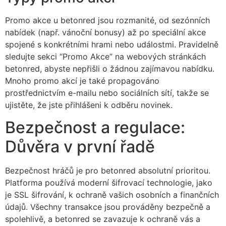
Promo akce u betonred jsou rozmanité, od sezónních
nabídek (např. vánoční bonusy) až po speciální akce
spojené s konkrétními hrami nebo událostmi. Pravidelně
sledujte sekci “Promo Akce” na webových stránkách
betonred, abyste nepřišli o žádnou zajímavou nabídku.
Mnoho promo akcí je také propagováno
prostřednictvím e-mailu nebo sociálních sítí, takže se
ujistěte, že jste přihlášeni k odběru novinek.
Bezpečnost a regulace:
Důvěra v první řadě
Bezpečnost hráčů je pro betonred absolutní prioritou.
Platforma používá moderní šifrovací technologie, jako
je SSL šifrování, k ochraně vašich osobních a finančních
údajů. Všechny transakce jsou prováděny bezpečně a
spolehlivě, a betonred se zavazuje k ochraně vás a