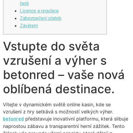
řadě
Licence a regulace
Zabezpečení plateb
Závěrem
Vstupte do světa
vzrušení a výher s
betonred – vaše nová
oblíbená destinace.
Vítejte v dynamickém světě online kasin, kde se
vzrušení z hry setkává s možností velkých výher.
představuje inovativní platformu, která slibuje
betonred
naprostou zábavu a transparentní herní zážitek. Tento