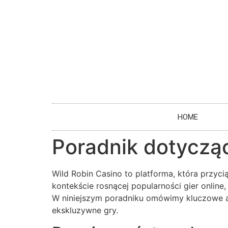
HOME
Poradnik dotyczą
Wild Robin Casino to platforma, która przyc
kontekście rosnącej popularności gier online
W niniejszym poradniku omówimy kluczowe as
ekskluzywne gry.