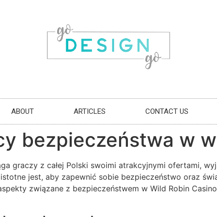
ABOUT
ARTICLES
CONTACT US
cy bezpieczeństwa w wi
iąga graczy z całej Polski swoimi atrakcyjnymi ofertami, 
, istotne jest, aby zapewnić sobie bezpieczeństwo oraz św
pekty związane z bezpieczeństwem w Wild Robin Casino, 