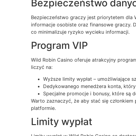
Bezpieczeństwo dany
Bezpieczeństwo graczy jest priorytetem dla 
informacje osobiste oraz finansowe graczy. 
co minimalizuje ryzyko wycieku informacji.
Program VIP
Wild Robin Casino oferuje atrakcyjny progr
liczyć na:
Wyższe limity wypłat – umożliwiające s
Dedykowanego menedżera konta, który 
Specjalne promocje i bonusy, które są d
Warto zaznaczyć, że aby stać się członkiem
platformie.
Limity wypłat