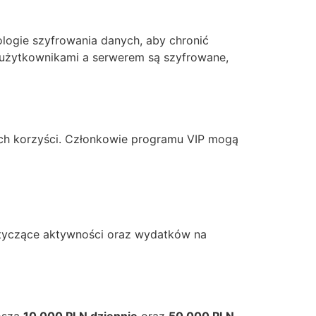
logie szyfrowania danych, aby chronić
y użytkownikami a serwerem są szyfrowane,
ych korzyści. Członkowie programu VIP mogą
otyczące aktywności oraz wydatków na