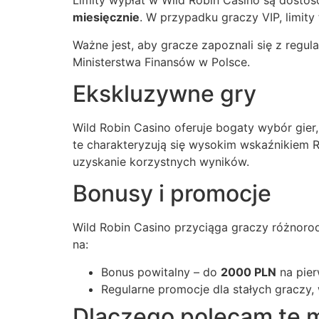
Limity wypłat w Wild Robin Casino są dosto
miesięcznie
. W przypadku graczy VIP, limit
Ważne jest, aby gracze zapoznali się z regu
Ministerstwa Finansów w Polsce.
Ekskluzywne gry
Wild Robin Casino oferuje bogaty wybór gier,
te charakteryzują się wysokim wskaźnikiem R
uzyskanie korzystnych wyników.
Bonusy i promocje
Wild Robin Casino przyciąga graczy różnor
na:
Bonus powitalny – do
2000 PLN
na pie
Regularne promocje dla stałych graczy,
Dlaczego polecam tę 