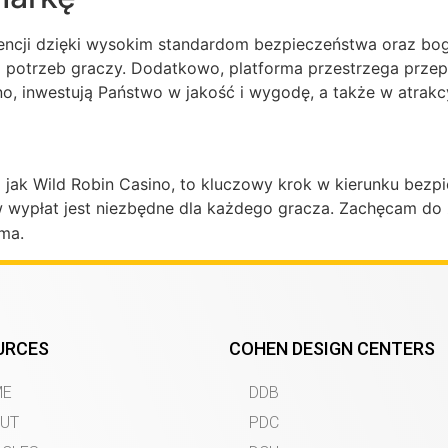
rencji dzięki wysokim standardom bezpieczeństwa oraz boga
o potrzeb graczy. Dodatkowo, platforma przestrzega prz
o, inwestują Państwo w jakość i wygodę, a także w atrakc
jak Wild Robin Casino, to kluczowy krok w kierunku bezpie
 wypłat jest niezbędne dla każdego gracza. Zachęcam do 
rma.
URCES
COHEN DESIGN CENTERS
ME
DDB
UT
PDC