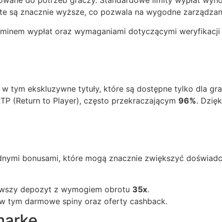
sowane do potrzeb graczy. Standardowe limity wypłat wy
y te są znacznie wyższe, co pozwala na wygodne zarządza
laminem wypłat oraz wymaganiami dotyczącymi weryfikacji 
 w tym ekskluzywne tytuły, które są dostępne tylko dla gra
TP (Return to Player), często przekraczającym
96%
. Dzię
odnymi bonusami, które mogą znacznie zwiększyć doświadc
rwszy depozyt z wymogiem obrotu
35x
.
 w tym darmowe spiny oraz oferty cashback.
markę