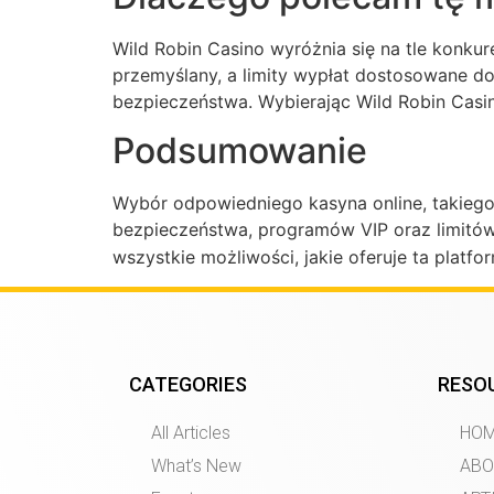
Wild Robin Casino wyróżnia się na tle konku
przemyślany, a limity wypłat dostosowane d
bezpieczeństwa. Wybierając Wild Robin Casin
Podsumowanie
Wybór odpowiedniego kasyna online, takiego 
bezpieczeństwa, programów VIP oraz limitów
wszystkie możliwości, jakie oferuje ta platfo
CATEGORIES
RESO
All Articles
HO
What’s New
ABO