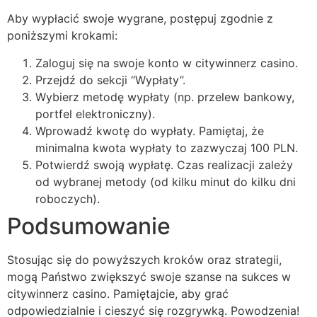
Aby wypłacić swoje wygrane, postępuj zgodnie z
poniższymi krokami:
Zaloguj się na swoje konto w citywinnerz casino.
Przejdź do sekcji “Wypłaty”.
Wybierz metodę wypłaty (np. przelew bankowy,
portfel elektroniczny).
Wprowadź kwotę do wypłaty. Pamiętaj, że
minimalna kwota wypłaty to zazwyczaj 100 PLN.
Potwierdź swoją wypłatę. Czas realizacji zależy
od wybranej metody (od kilku minut do kilku dni
roboczych).
Podsumowanie
Stosując się do powyższych kroków oraz strategii,
mogą Państwo zwiększyć swoje szanse na sukces w
citywinnerz casino. Pamiętajcie, aby grać
odpowiedzialnie i cieszyć się rozgrywką. Powodzenia!