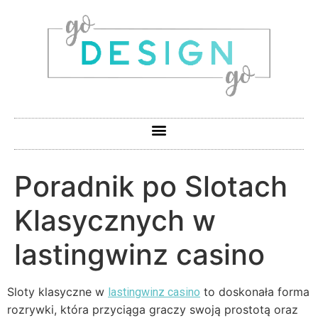
Poradnik po Slotach
Klasycznych w
lastingwinz casino
Sloty klasyczne w
to doskonała forma
lastingwinz casino
rozrywki, która przyciąga graczy swoją prostotą oraz