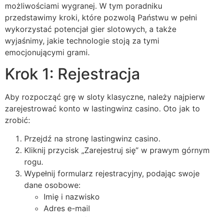
możliwościami wygranej. W tym poradniku
przedstawimy kroki, które pozwolą Państwu w pełni
wykorzystać potencjał gier slotowych, a także
wyjaśnimy, jakie technologie stoją za tymi
emocjonującymi grami.
Krok 1: Rejestracja
Aby rozpocząć grę w sloty klasyczne, należy najpierw
zarejestrować konto w lastingwinz casino. Oto jak to
zrobić:
Przejdź na stronę lastingwinz casino.
Kliknij przycisk „Zarejestruj się” w prawym górnym
rogu.
Wypełnij formularz rejestracyjny, podając swoje
dane osobowe:
Imię i nazwisko
Adres e-mail