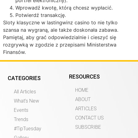
portfel elektroniczny).
Wprowadź kwotę, którą chcesz wypłacić.
Potwierdź transakcję.
Sloty klasyczne w lastingwinz casino to nie tylko
szansa na wygraną, ale także doskonała zabawa.
Pamiętaj, aby grać odpowiedzialnie i cieszyć się
rozgrywką w zgodzie z przepisami Ministerstwa
Finansów.
RESOURCES
CATEGORIES
HOME
All Articles
ABOUT
What’s New
ARTICLES
Events
CONTACT US
Trends
SUBSCRIBE
#TipTuesday
Gallery