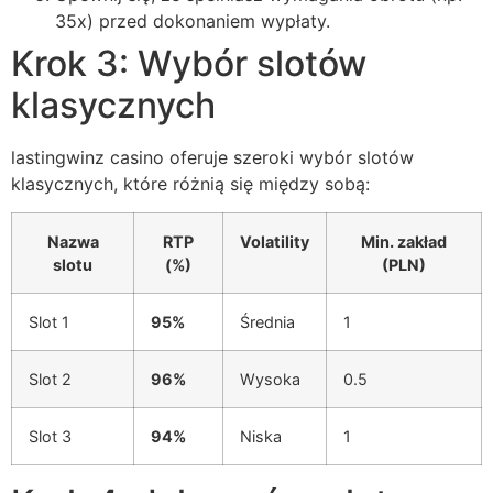
35x) przed dokonaniem wypłaty.
Krok 3: Wybór slotów
klasycznych
lastingwinz casino oferuje szeroki wybór slotów
klasycznych, które różnią się między sobą:
Nazwa
RTP
Volatility
Min. zakład
slotu
(%)
(PLN)
Slot 1
95%
Średnia
1
Slot 2
96%
Wysoka
0.5
Slot 3
94%
Niska
1