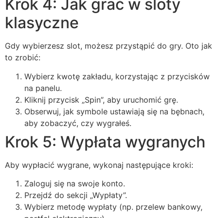
Krok 4: Jak grać w sloty
klasyczne
Gdy wybierzesz slot, możesz przystąpić do gry. Oto jak
to zrobić:
Wybierz kwotę zakładu, korzystając z przycisków
na panelu.
Kliknij przycisk „Spin”, aby uruchomić grę.
Obserwuj, jak symbole ustawiają się na bębnach,
aby zobaczyć, czy wygrałeś.
Krok 5: Wypłata wygranych
Aby wypłacić wygrane, wykonaj następujące kroki:
Zaloguj się na swoje konto.
Przejdź do sekcji „Wypłaty”.
Wybierz metodę wypłaty (np. przelew bankowy,