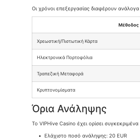
Οι χρόνοι επεξεργασίας διαφέρουν ανάλογα 
Μέθοδος
Χρεωστική/Πιστωτική Κάρτα
Ηλεκτρονικά Πορτοφόλια
Τραπεζική Μεταφορά
Κρυπτονομίσματα
Όρια Ανάληψης
Το VIPHive Casino έχει ορίσει συγκεκριμένα 
Ελάχιστο ποσό ανάληψης: 20 EUR