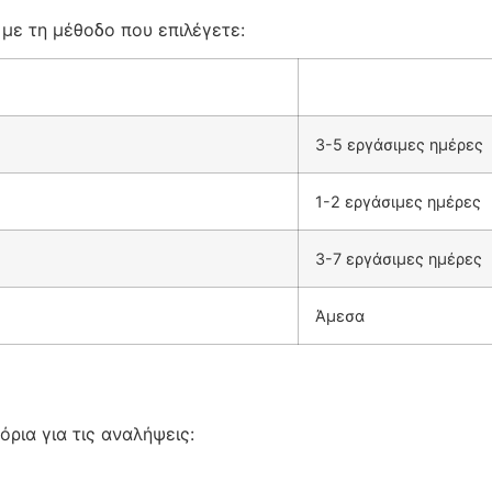
με τη μέθοδο που επιλέγετε:
3-5 εργάσιμες ημέρες
1-2 εργάσιμες ημέρες
3-7 εργάσιμες ημέρες
Άμεσα
όρια για τις αναλήψεις: