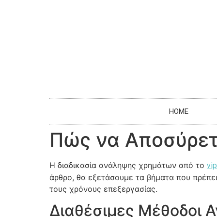
HOME
Πώς να Αποσύρετε
Η διαδικασία ανάληψης χρημάτων από το
vi
άρθρο, θα εξετάσουμε τα βήματα που πρέπει
τους χρόνους επεξεργασίας.
Διαθέσιμες Μέθοδοι 