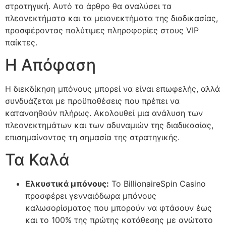
στρατηγική. Αυτό το άρθρο θα αναλύσει τα
πλεονεκτήματα και τα μειονεκτήματα της διαδικασίας,
προσφέροντας πολύτιμες πληροφορίες στους VIP
παίκτες.
Η Απόφαση
Η διεκδίκηση μπόνους μπορεί να είναι επωφελής, αλλά
συνδυάζεται με προϋποθέσεις που πρέπει να
κατανοηθούν πλήρως. Ακολουθεί μια ανάλυση των
πλεονεκτημάτων και των αδυναμιών της διαδικασίας,
επισημαίνοντας τη σημασία της στρατηγικής.
Τα Καλά
Ελκυστικά μπόνους:
Το BillionaireSpin Casino
προσφέρει γενναιόδωρα μπόνους
καλωσορίσματος που μπορούν να φτάσουν έως
και το 100% της πρώτης κατάθεσης με ανώτατο