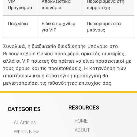
VIP
Αποκλειστικά
Περιορισμένα στη
Πρόγραμμα
προνόμια
συμμετοχή
Παιχνίδια
Ειδικά παιχνίδια
Περιορισμοί στα
για VIP
μπόνους
Συνολικά, η διαδικασία διεκδίκησης μπόνους στο
BillionaireSpin Casino προσφέρει αρκετές ευκαιρίες,
αλλά οι VIP παίκτες θα πρέπει να είναι προσεκτικοί με
τους όρους και τις προϋποθέσεις. Η κατανόηση των
απαιτήσεων και η στρατηγική προσέγγιση θα
μεγιστοποιήσει τις πιθανότητες επιτυχίας σας.
RESOURCES
CATEGORIES
HOME
All Articles
ABOUT
What’s New