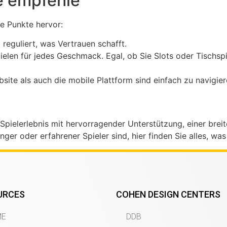
e empfehle
e Punkte hervor:
 reguliert, was Vertrauen schafft.
elen für jedes Geschmack. Egal, ob Sie Slots oder Tischspi
ite als auch die mobile Plattform sind einfach zu navigi
pielerlebnis mit hervorragender Unterstützung, einer bre
ger oder erfahrener Spieler sind, hier finden Sie alles, was
URCES
COHEN DESIGN CENTERS
ME
DDB