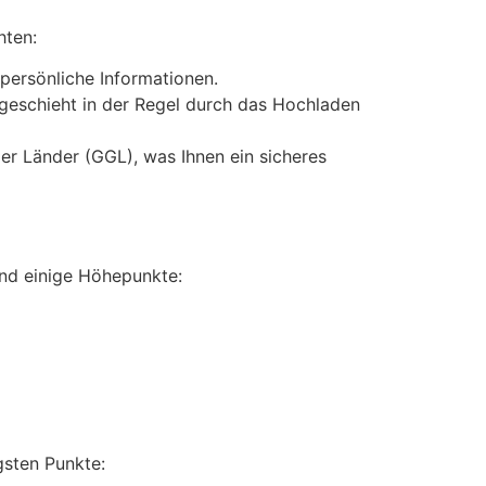
hten:
 persönliche Informationen.
es geschieht in der Regel durch das Hochladen
er Länder (GGL), was Ihnen ein sicheres
ind einige Höhepunkte:
gsten Punkte: