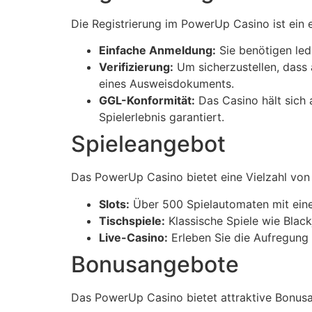
Die Registrierung im PowerUp Casino ist ein e
Einfache Anmeldung:
Sie benötigen ledi
Verifizierung:
Um sicherzustellen, dass a
eines Ausweisdokuments.
GGL-Konformität:
Das Casino hält sich 
Spielerlebnis garantiert.
Spieleangebot
Das PowerUp Casino bietet eine Vielzahl von 
Slots:
Über 500 Spielautomaten mit eine
Tischspiele:
Klassische Spiele wie Black
Live-Casino:
Erleben Sie die Aufregung 
Bonusangebote
Das PowerUp Casino bietet attraktive Bonusan