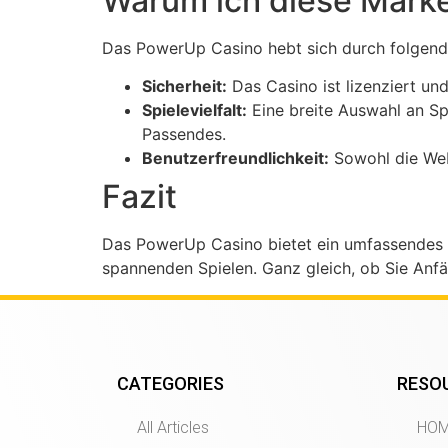
Warum ich diese Mark
Das PowerUp Casino hebt sich durch folgend
Sicherheit:
Das Casino ist lizenziert und
Spielevielfalt:
Eine breite Auswahl an Spi
Passendes.
Benutzerfreundlichkeit:
Sowohl die Webs
Fazit
Das PowerUp Casino bietet ein umfassendes S
spannenden Spielen. Ganz gleich, ob Sie Anfän
CATEGORIES
RESO
All Articles
HO