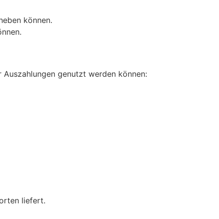
heben können.
önnen.
ür Auszahlungen genutzt werden können:
ten liefert.