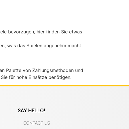
ele bevorzugen, hier finden Sie etwas
eren, was das Spielen angenehm macht.
iten Palette von Zahlungsmethoden und
 Sie für hohe Einsätze benötigen.
SAY HELLO!
CONTACT US