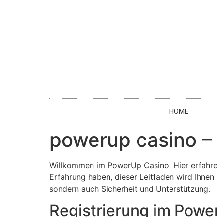
HOME
powerup casino – 
Willkommen im PowerUp Casino! Hier erfahren 
Erfahrung haben, dieser Leitfaden wird Ihnen 
sondern auch Sicherheit und Unterstützung.
Registrierung im Powe