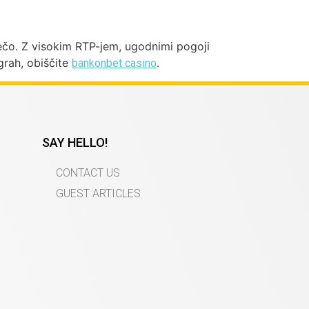
srečo. Z visokim RTP-jem, ugodnimi pogoji
igrah, obiščite
.
bankonbet casino
SAY HELLO!
CONTACT US
GUEST ARTICLES