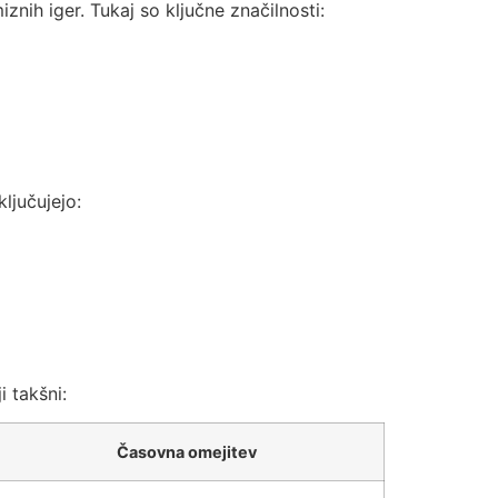
znih iger. Tukaj so ključne značilnosti:
ljučujejo:
 takšni:
Časovna omejitev