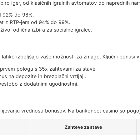
biro iger, od klasičnih igralnih avtomatov do naprednih nami
d 92% do 98%.
rat z RTP-jem od 94% do 99%.
 živo, odlična izbira za socialne igralce.
lahko izboljšajo vaše možnosti za zmago. Ključni bonusi vk
rvem pologu s 35x zahtevami za stave.
s na depozite in brezplačni vrtljaji.
vestobo z dodatnimi ugodnostmi.
cenjevanju vrednosti bonusov. Na bankonbet casino so pogoji
Zahteve za stave