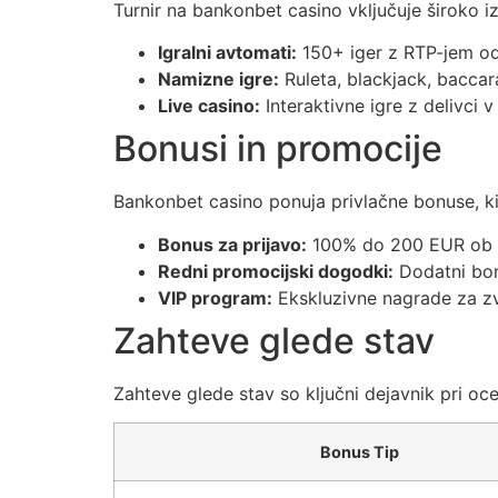
Turnir na bankonbet casino vključuje široko iz
Igralni avtomati:
150+ iger z RTP-jem o
Namizne igre:
Ruleta, blackjack, bacca
Live casino:
Interaktivne igre z delivci v
Bonusi in promocije
Bankonbet casino ponuja privlačne bonuse, ki 
Bonus za prijavo:
100% do 200 EUR ob p
Redni promocijski dogodki:
Dodatni bonu
VIP program:
Ekskluzivne nagrade za z
Zahteve glede stav
Zahteve glede stav so ključni dejavnik pri o
Bonus Tip