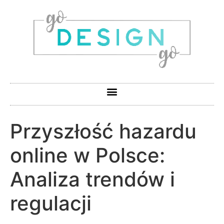
Przyszłość hazardu
online w Polsce:
Analiza trendów i
regulacji