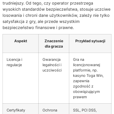
trudniejszy. Od tego, czy operator przestrzega
wysokich standardów bezpieczeństwa, stosuje uczciwe
losowania i chroni dane użytkowników, zależy nie tylko
satysfakcja z gry, ale przede wszystkim
bezpieczeństwo finansowe i prawne.
Aspekt
Znaczenie
Przykład sytuacji
dla gracza
Licencja i
Gwarancja
Gra na
regulacje
legalności i
licencjonowanej
uczciwości
platformie, np.
kasyno Toga Win,
zapewnia
zgodność z
obowiązującym
prawem
Certyfikaty
Ochrona
SSL, PCI DSS,