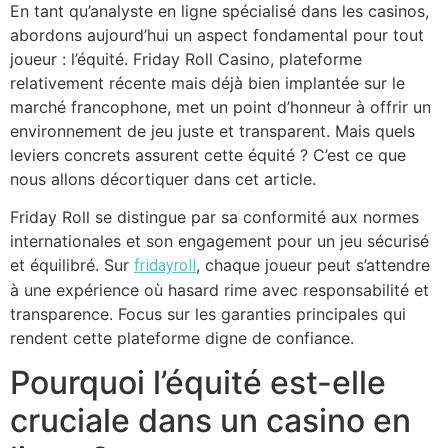
En tant qu’analyste en ligne spécialisé dans les casinos,
abordons aujourd’hui un aspect fondamental pour tout
joueur : l’équité. Friday Roll Casino, plateforme
relativement récente mais déjà bien implantée sur le
marché francophone, met un point d’honneur à offrir un
environnement de jeu juste et transparent. Mais quels
leviers concrets assurent cette équité ? C’est ce que
nous allons décortiquer dans cet article.
Friday Roll se distingue par sa conformité aux normes
internationales et son engagement pour un jeu sécurisé
et équilibré. Sur
, chaque joueur peut s’attendre
fridayroll
à une expérience où hasard rime avec responsabilité et
transparence. Focus sur les garanties principales qui
rendent cette plateforme digne de confiance.
Pourquoi l’équité est-elle
cruciale dans un casino en