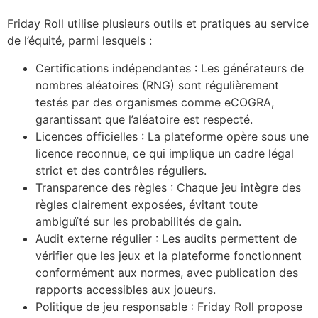
Friday Roll utilise plusieurs outils et pratiques au service
de l’équité, parmi lesquels :
Certifications indépendantes : Les générateurs de
nombres aléatoires (RNG) sont régulièrement
testés par des organismes comme eCOGRA,
garantissant que l’aléatoire est respecté.
Licences officielles : La plateforme opère sous une
licence reconnue, ce qui implique un cadre légal
strict et des contrôles réguliers.
Transparence des règles : Chaque jeu intègre des
règles clairement exposées, évitant toute
ambiguïté sur les probabilités de gain.
Audit externe régulier : Les audits permettent de
vérifier que les jeux et la plateforme fonctionnent
conformément aux normes, avec publication des
rapports accessibles aux joueurs.
Politique de jeu responsable : Friday Roll propose