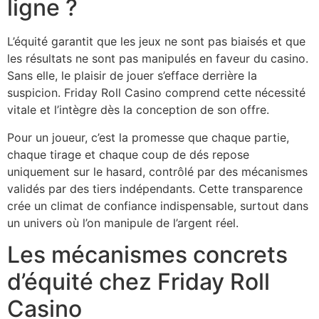
ligne ?
L’équité garantit que les jeux ne sont pas biaisés et que
les résultats ne sont pas manipulés en faveur du casino.
Sans elle, le plaisir de jouer s’efface derrière la
suspicion. Friday Roll Casino comprend cette nécessité
vitale et l’intègre dès la conception de son offre.
Pour un joueur, c’est la promesse que chaque partie,
chaque tirage et chaque coup de dés repose
uniquement sur le hasard, contrôlé par des mécanismes
validés par des tiers indépendants. Cette transparence
crée un climat de confiance indispensable, surtout dans
un univers où l’on manipule de l’argent réel.
Les mécanismes concrets
d’équité chez Friday Roll
Casino